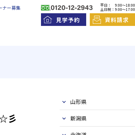
平日：
9:00～18:00
ーナー募集
土日祝：
9:00～17:00
見学予約
資料請求
料老人ホームとは
一日の流れ
護費用とお金について
山形県
☆彡
新潟県
北海道