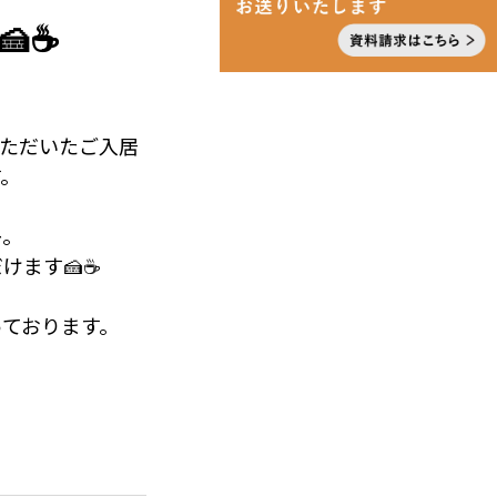
ております。🌠
🍰☕
いただいたご入居
す。
キ。
けます🍰☕
ております。