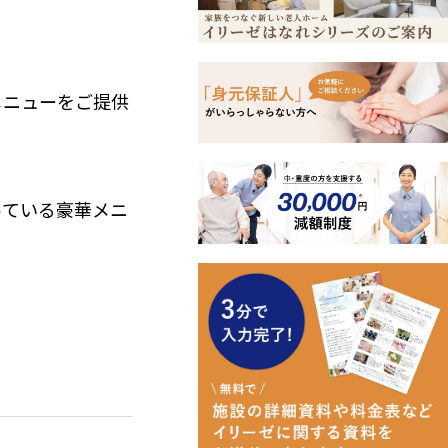
メニューをご提供
」💪🐢
っている豪華メニ
さん並んでいま
皆様の個性があふ
気藹々としたとて
したが、皆様の素