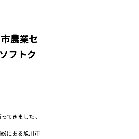
ける、心温まる一
川市農業セ
ソフトク
行ってきました。
雨紛にある旭川市