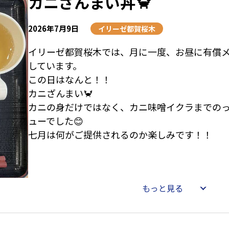
カニざんまい丼🦀
「みんな元気に過ごせますように」✨😊
2026年7月9日
イリーゼ都賀桜木
イリーゼ都賀桜木では、月に一度、お昼に有償
「早く元気になって、歩けるようになりますように
しています。
この日はなんと！！
「みんな仲よく」🕊️💖
カニざんまい🦀
カニの身だけではなく、カニ味噌イクラまでの
といった、温かい願い事や前向きな決意がたく
ューでした😊
す。中には、少し遊び心のある願い事もあり、
七月は何がご提供されるのか楽しみです！！
れています。😇🍀
飾り付けの後は、皆様揃って記念撮影！📸
満面の笑みでダブルピースをする姿もあり、和
もっと見る
も楽しいひとときとなりました。✌️😁☀️
七夕の夜は残念ながら天の川は見られませんで