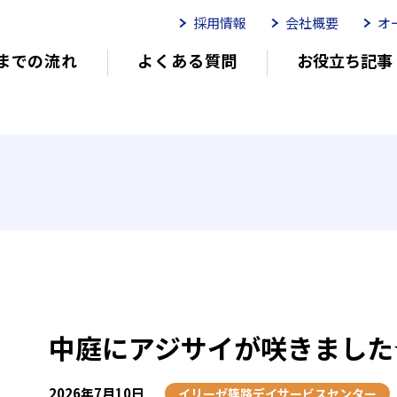
採用情報
会社概要
オ
までの流れ
よくある質問
お役立ち記事
ムイリーゼとは
介護用語をわかりやすく説明
イリーゼが選ばれる理由
有
有料老人ホームを選ぶ時のポイント
介
中庭にアジサイが咲きました
2026年7月10日
イリーゼ篠路デイサービスセンター