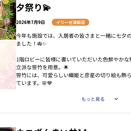
夕祭り💫
2026年7月9日
イリーゼ津田沼
今年も施設では、入居者の皆さまと一緒に七夕
ました！🎋✨
1階ロビーに皆様に書いていただいた色鮮やかな
立派な笹竹を用意。🌟
笹竹には、可愛らしい織姫と彦星の切り絵も飾
ています。🌸💙
皆様、真剣な表情で願い事を書き込み、大切に
もっと見る
らっしゃいました。✍️💖
実際に飾られた短冊には、
「いつまでも元気で過ごせますように」🥰☘️