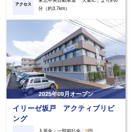
東北中央自動車道 「天童IC」より約6
アクセス
分（約3.7km）
2025
年
09
月オープン
イリーゼ坂戸 アクティブリビ
ング
入居金・一部前払金
：
0
円