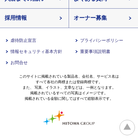
長野県
採用情報
イリーゼが選ばれる理由
介護用語をわかりやすく説明
愛知県
オーナー募集
滋賀県
一日の流れ
有料老人ホームとは
兵庫県
虐待防止宣言
プライバシーポリシー
情報セキュリティ基本方針
重要事項説明書
沖縄県
意外と知らない介護保険の基本
お問合せ
有料老人ホームを選ぶ時のポイント
このサイトに掲載されている製品名、会社名、サービス名は
すべて各社の商標または登録商標です。
また、 写真、イラスト、文章などは、一例となります。
掲載されているすべての写真はイメージです。
介護費用とお金について
掲載されている金額に関してはすべて総額表示です。
その他