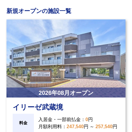
介護用語をわかりやすく説明
会社概要
見学予約
資料請求
新規オープンの施設一覧
有料老人ホームとは
意外と知らない介護保険の基本
採用情報
会社概要
オーナー募集
有料老人ホームを選ぶ時のポイント
介護費用とお金について
その他
2026
年
08
月オープン
イリーゼ武蔵境
入居金・一部前払金
：
0
円
料金
月額利用料
：
247,540
円 ～
257,540
円