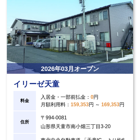
2026
年
03
月オープン
イリーゼ天童
入居金・一部前払金
：
0
円
料金
月額利用料
：
159,353
円 ～
169,353
円
〒994-0081
住所
山形県天童市南小畑三丁目3-20