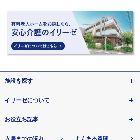
施設を探す
東京都
イリーゼについて
神奈川県
埼玉県
お役立ち記事
会社概要
千葉県
北海道
入居までの流れ
有料老人ホームイリーゼとは
知っておきたい介護の知識
宮城県
よくある質問