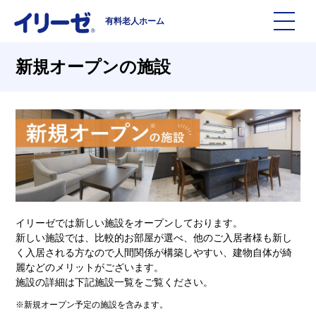
有料老人ホーム
施設を探す
新規オープンの施設
イリーゼについて
入居までの流れ
イリーゼについて
よくある質問
有料老人ホームイリーゼとは
イリーゼでは新しい施設をオープンしております。
お役立ち記事
イリーゼが選ばれる理由
新しい施設では、比較的お部屋が選べ、他のご入居者様も新し
く入居される方なので人間関係が構築しやすい、建物自体が綺
麗などのメリットがございます。
知っておきたい介護の知識
一日の流れ
施設の詳細は下記施設一覧をご覧ください。
※新規オープン予定の施設を含みます。