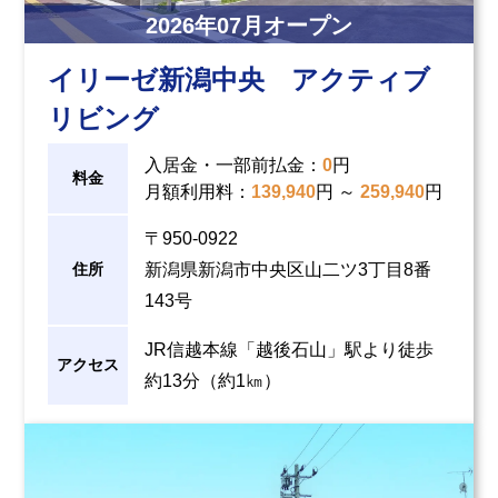
2026
年
07
月オープン
イリーゼ新潟中央 アクティブ
リビング
入居金・一部前払金
：
0
円
料金
月額利用料
：
139,940
円 ～
259,940
円
〒950-0922
住所
新潟県新潟市中央区山二ツ3丁目8番
143号
JR信越本線「越後石山」駅より徒歩
アクセス
約13分（約1㎞）