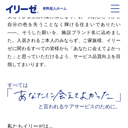
様々な想いを抱えておられるご高齢のお客様にとって
有料老人ホーム
安心できる生活の架け橋となり、お一人おひとりがご
自分の色を失うことなく輝ける住まいでありたい
施設を探す
――。
そうした願いを、施設ブランド名に込めまし
た。
入居されるご本人のみならず、ご家族様、イリー
イリーゼについて
ゼに関わるすべての皆様から
「あなたに会えてよかっ
た」
と思っていただけるよう、サービス品質向上を目
入居までの流れ
イリーゼについて
指してまいります。
よくある質問
有料老人ホームイリーゼとは
すべては
お役立ち記事
イリーゼが選ばれる理由
と言われるケアサービスのために。
知っておきたい介護の知識
一日の流れ
私たちイリーゼは...