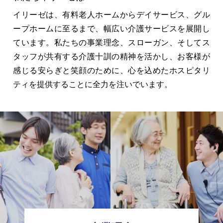
介護用語をわかりやすく説明
会社概要
見学予約
資料請求
イリーゼは、有料老人ホームからデイサービス、グル
ープホームに至るまで、幅広い介護サービスを展開し
有料老人ホームとは
ています。私たちの事業理念、スローガン、そしてス
タッフが共有する介護十訓の精神を活かし、お客様が
意外と知らない介護保険の基本
感じる安らぎと笑顔のために、心を込めたホスピタリ
採用情報
会社概要
オーナー募集
ティを提供することに全力を注いでいます。
有料老人ホームを選ぶ時のポイント
介護費用とお金について
その他