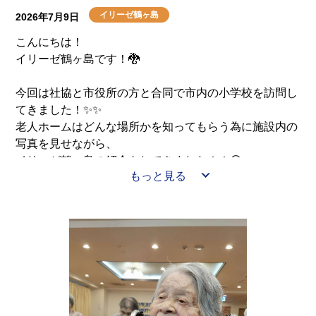
イリーゼ鶴ヶ島
2026年7月9日
こんにちは！
イリーゼ鶴ヶ島です！🐉
今回は社協と市役所の方と合同で市内の小学校を訪問し
てきました！✨✨
老人ホームはどんな場所かを知ってもらう為に施設内の
写真を見せながら、
イリーゼ鶴ヶ島の紹介をしてきました！！😆
もっと見る
また「認知症」を知ってもらう為に社協の職員さんと協
力して演劇も行いました！
小学生の皆さんはとても元気で反応が良く、大きな声で
挨拶してくれて
みんな大きな返事をしてくれました！😊
施設を代表して小学校に訪問したホーム長と介護主任、
介護リーダーは緊張していましたが、