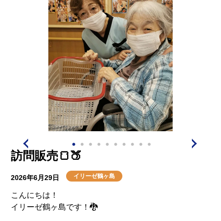
訪問販売🍞🍑
イリーゼ鶴ヶ島
2026年6月29日
こんにちは！
イリーゼ鶴ヶ島です！🐉