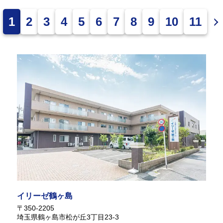
父の日のお祝いでは、メッセージカードをプレゼントし
ました！😁
1
2
3
4
5
6
7
8
9
10
11
そして今回は尺八のボランティアさんが来てくれまし
た！
去年も来ていただいており、2年連続になります！😆
今回もとても素敵な演奏を披露してくれました！😭
イリーゼ鶴ヶ島
〒350-2205
埼玉県鶴ヶ島市松が丘3丁目23-3