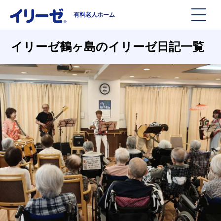
有料老人ホーム
施設を探す
イリーゼ鶴ヶ島のイリーゼ日記一覧
イリーゼについて
入居までの流れ
イリーゼについて
よくある質問
有料老人ホームイリーゼとは
お役立ち記事
イリーゼが選ばれる理由
知っておきたい介護の知識
一日の流れ