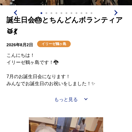
介護用語をわかりやすく説明
会社概要
見学予約
資料請求
有料老人ホームとは
誕生日会🎂とちんどんボランティア
🥁💃
意外と知らない介護保険の基本
イリーゼ鶴ヶ島
2026年8月2日
採用情報
会社概要
オーナー募集
有料老人ホームを選ぶ時のポイント
こんにちは！
イリーゼ鶴ヶ島です！🐉
介護費用とお金について
7月のお誕生日会になります！
みんなでお誕生日のお祝いをしました！✨
その他
そして、、今回はちんどんボランティアさんが来てくれ
もっと見る
ました！😆
今までも数回鶴ヶ島に来てくれています！毎回大好評で
す！！🥁🎵