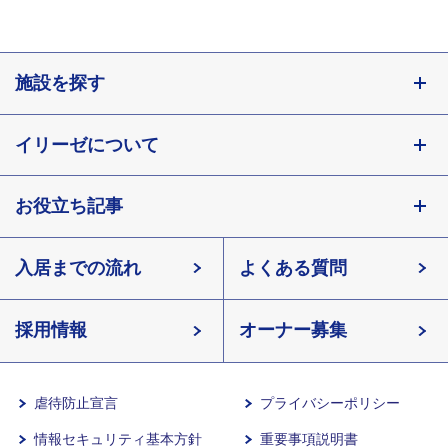
施設を探す
東京都
イリーゼについて
神奈川県
埼玉県
お役立ち記事
会社概要
千葉県
北海道
入居までの流れ
有料老人ホームイリーゼとは
知っておきたい介護の知識
宮城県
よくある質問
長野県
採用情報
イリーゼが選ばれる理由
介護用語をわかりやすく説明
愛知県
オーナー募集
滋賀県
一日の流れ
有料老人ホームとは
兵庫県
虐待防止宣言
プライバシーポリシー
情報セキュリティ基本方針
重要事項説明書