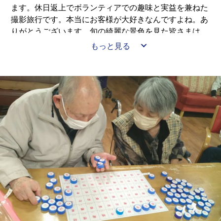
ます。休日返上でボランティアでの趣味と実益を兼ねた
撮影旅行です。本当にお客様が大好きなんですよね。あ
りがとうございます。旬の綺麗な景色を見た皆さまは、
「ここ行った事ある場所よ」「綺麗な色ね」等感想を話
もっと見る