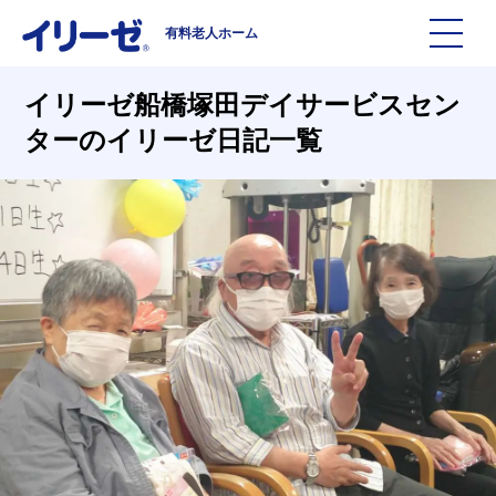
有料老人ホーム
施設を探す
イリーゼ船橋塚田デイサービスセン
ターのイリーゼ日記一覧
イリーゼについて
入居までの流れ
イリーゼについて
よくある質問
有料老人ホームイリーゼとは
お役立ち記事
イリーゼが選ばれる理由
知っておきたい介護の知識
一日の流れ