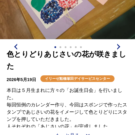
色とりどりあじさいの花が咲きまし
た
イリーゼ船橋塚田デイサービスセンター
2026年5月19日
本日は５月生まれに方々の「お誕生日会」を行いまし
た。
毎回恒例のカレンダー作り、今回はスポンジで作ったス
タンプであじさいの花をイメージして色とりどりにスタ
ンプを押していただきました。
人それぞれの「あじさいの花」が完成しました。
それぞれ見せ合いながら、大きな花ができたね、色がき