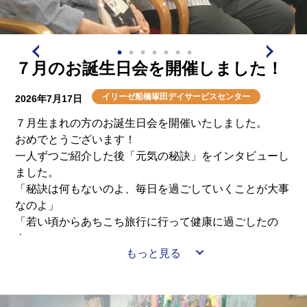
介護用語をわかりやすく説明
会社概要
見学予約
資料請求
有料老人ホームとは
７月のお誕生日会を開催しました！
意外と知らない介護保険の基本
イリーゼ船橋塚田デイサービスセンター
2026年7月17日
採用情報
会社概要
オーナー募集
７月生まれの方のお誕生日会を開催いたしました。
有料老人ホームを選ぶ時のポイント
おめでとうございます！
一人ずつご紹介した後「元気の秘訣」をインタビューし
介護費用とお金について
ました。
「秘訣は何もないのよ、毎日を過ごしていくことが大事
なのよ」
その他
「若い頃からあちこち旅行に行って健康に過ごしたの
よ」
もっと見る
「毎日の散歩をしている。９０００歩くらい歩いたこと
もある」
皆さま年齢を感じさせない若々しさでした。
おめでとうございます！