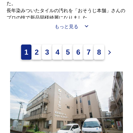
た。
長年染みついたタイルの汚れを「おそうじ本舗」さんの
プロの技で新品同様綺麗になりました。
「おそうじ本舗」さん、ありがとうございます。
もっと見る
綺麗に生まれ変わった浴室で５月５日と５月６日に「し
ょうぶ湯」に入っていただきました。
しょうぶ湯に浸かると、健康に過ごせると言われていま
1
2
3
4
5
6
7
8
す。
みなさまと一緒に、健やかに楽しく仲良く過ごして行き