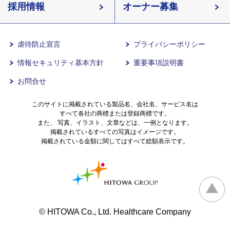
長野県
採用情報
イリーゼが選ばれる理由
介護用語をわかりやすく説明
愛知県
オーナー募集
滋賀県
一日の流れ
有料老人ホームとは
兵庫県
虐待防止宣言
プライバシーポリシー
情報セキュリティ基本方針
重要事項説明書
沖縄県
意外と知らない介護保険の基本
お問合せ
有料老人ホームを選ぶ時のポイント
このサイトに掲載されている製品名、会社名、サービス名は
すべて各社の商標または登録商標です。
また、 写真、イラスト、文章などは、一例となります。
掲載されているすべての写真はイメージです。
介護費用とお金について
掲載されている金額に関してはすべて総額表示です。
その他
© HITOWA Co., Ltd. Healthcare Company