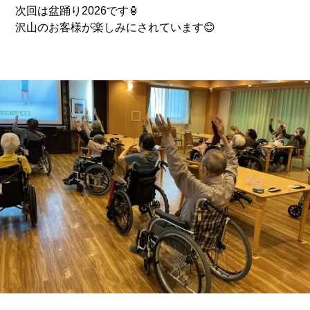
次回は盆踊り2026です🏮
また、皆様に短冊へ願い事を書いていただきました。
沢山のお客様が楽しみにされています😊
「何を書こうかしら…」とじっくり悩まれる方や、「や
っぱりこれだね！」と迷わずペンを走らせる方など、皆
様それぞれ真剣な表情で取り組まれていました。
皆様の願い事を少し覗かせていただくと……
「家族みんなが健康で過ごせますように」（ご家族を想
う優しい願い事）
「美味しいものをたくさん食べたい！」（元気の源、と
っても大切ですね！）
「これからも毎日楽しく笑って過ごせますように」（私
たちスタッフも全力でお手伝いします！）
など、心温まる素敵な願い事がたくさん集まりました。