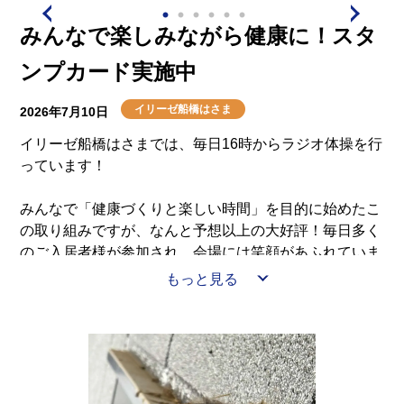
みんなで楽しみながら健康に！スタ
皆様のおかげで、とっても立派で見事な笹飾りが完成し
ました！
ンプカード実施中
ロビーを涼しげに、そして華やかに彩ってくれていま
す。
イリーゼ船橋はさま
2026年7月10日
皆様の素敵な願い事が、天の川まで届きますように。
イリーゼ船橋はさまでは、毎日16時からラジオ体操を行
っています！
これから夏本番を迎えますが、暑さに負けず、皆様が健
康で笑顔溢れる毎日を過ごせるよう、スタッフ一同サポ
みんなで「健康づくりと楽しい時間」を目的に始めたこ
ートしてまいります。
の取り組みですが、なんと予想以上の大好評！毎日多く
のご入居者様が参加され、会場には笑顔があふれていま
す。
もっと見る
ラジオ体操はスタンプカード制となっており、参加する
たびにスタンプを押しています。オンラインレクリエー
ションに参加された方にもスタンプを押しており、さま
ざまな形で楽しく健康づくりに取り組んでいただいてい
ます。スタンプがいっぱいになった方には、ささやかな