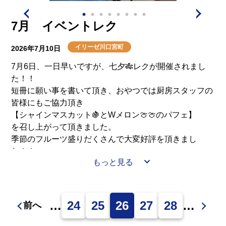
7月 イベントレク
イリーゼ川口宮町
2026年7月10日
7月6日、一日早いですが、七夕🎋レクが開催されまし
た！！
短冊に願い事を書いて頂き、おやつでは厨房スタッフの
皆様にもご協力頂き
【シャインマスカット🍇とWメロン🍈🍈のパフェ】
を召し上がって頂きました。
季節のフルーツ盛りだくさんで大変好評を頂きまし
た！！
もっと見る
🌠皆様が短冊に込めた願い事が叶います様に・・・🌠
…
24
25
26
27
28
…
前へ