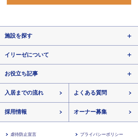
施設を探す
東京都
イリーゼについて
神奈川県
埼玉県
お役立ち記事
会社概要
千葉県
北海道
入居までの流れ
有料老人ホームイリーゼとは
知っておきたい介護の知識
宮城県
よくある質問
長野県
採用情報
イリーゼが選ばれる理由
介護用語をわかりやすく説明
愛知県
オーナー募集
滋賀県
一日の流れ
有料老人ホームとは
兵庫県
虐待防止宣言
プライバシーポリシー