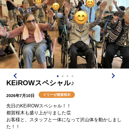
役！）
すまし汁
冬瓜（とうがん）の煮物（夏を感じる優しいお味）
胡瓜の甘酢和え（さっぱりと箸休めにぴったり）
メロンゼリー（涼しげなデザートで締めくくり）
KEiROWスペシャル♪
施設内の厨房で調理されているため、出来たてなのが嬉
しいポイント。
イリーゼ都賀桜木
織姫と彦星に思いを馳せながら、皆さん「美味しいね」
2026年7月10日
と笑顔で季節の味を堪能されたようです。
先日のKEiROWスペシャル！！
こうした食のイベントが充実していると、毎日の生活に
都賀桜木も盛り上がりました👏
メリハリが出てお食事が本当に楽しみになりますよね。
お客様と、スタッフと一体になって沢山体を動かしまし
た！！