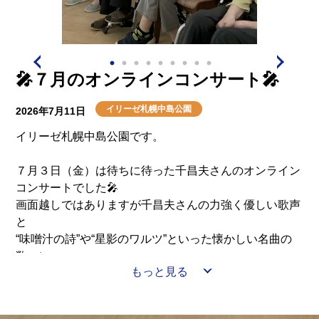
介護用語をわかりやすく説明
会社概要
見学予約
資料請求
有料老人ホームとは
🎤７月のオンラインコンサート🎤
意外と知らない介護保険の基本
イリーゼ札幌中島公園
2026年7月11日
採用情報
会社概要
オーナー募集
有料老人ホームを選ぶ時のポイント
イリーゼ札幌中島公園です。
７月３日（金）は待ちに待った千昌夫さんのオンライン
介護費用とお金について
コンサートでした🎤
画面越しではありますが千昌夫さんの力強く優しい歌声
その他
と
“味噌汁の詩”や“星影のワルツ”といった懐かしい名曲の
数々に
もっと見る
皆さん自然と口ずさみ、手拍子をされたりしていまし
た。
千昌夫さんの昔と変わらぬ心に響く歌声に、笑顔あふれ