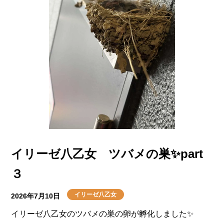
景品をプレゼント！
ご入居者様からは、
「楽しみが増えた」
「何がもらえるのか楽しみ」
「ほかのご入居者様と交流する機会が増えた」
といった嬉しいお声も聞かれており、毎日の生活の楽し
みの一つとして定着しつつあります。
ラジオ体操だけでなく、皆様で楽しめる体操も取り入れ
ながら、無理なく身体を動かせる時間となっています。
体を動かすことで気分転換にもなり、ご入居者様同士の
イリーゼ八乙女 ツバメの巣✨part
交流の場としても大変好評です。
３
これからも皆様が健康で笑顔あふれる毎日を過ごせるよ
う、楽しく続けられる取り組みを行ってまいります。
イリーゼ八乙女
2026年7月10日
イリーゼ八乙女のツバメの巣の卵が孵化しました✨
ぜひ皆様も一緒に身体を動かし、元気いっぱいの毎日を