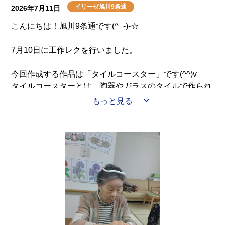
イリーゼ旭川9条通
2026年7月11日
こんにちは！旭川9条通です(^_-)-☆
7月10日に工作レクを行いました。
今回作成する作品は「タイルコースター」です(^^)v
タイルコースターとは、陶器やガラスのタイルで作られ
たコースターです。水滴を弾き、汚れてもサッと拭くだ
もっと見る
けでお手入れが簡単なため実用性が高く、カフェ風の可
愛らしいインテリアとしても人気があります。また配置
するタイルの色や模様を自由にデザインでき、世界に一
つだけのオリジナル作品を作れるため、インテリアのア
クセントとしても人気があります!(^^)!
入居者の皆さんは「タイルの配置を考えるのが楽しい」
「出来上がりに達成感がある」「デザインのバランスを
取るのが難しい」「作業が楽しい」など仰られていまし
た(^_-)