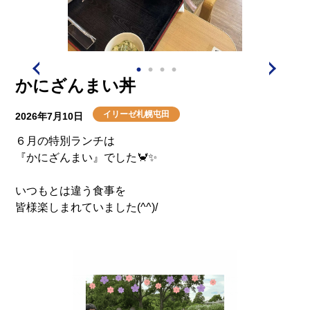
かにざんまい丼
イリーゼ札幌屯田
2026年7月10日
６月の特別ランチは
『かにざんまい』でした🦀✨
いつもとは違う食事を
皆様楽しまれていました(^^)/