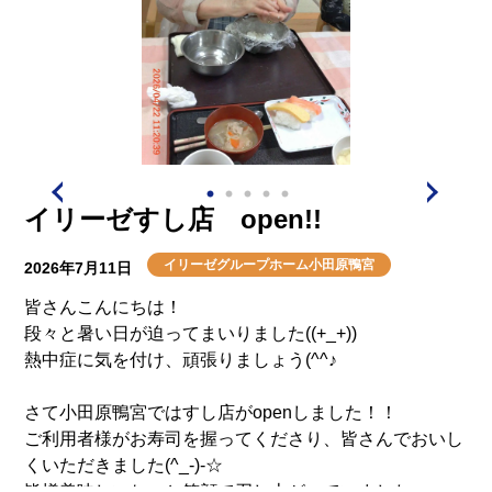
今回も作品の完成度が高く、皆さんに喜んでいただける
レクリエーションになったと思います(^_-)-☆
イリーゼすし店 open!!
イリーゼグループホーム小田原鴨宮
2026年7月11日
皆さんこんにちは！
段々と暑い日が迫ってまいりました((+_+))
熱中症に気を付け、頑張りましょう(^^♪
さて小田原鴨宮ではすし店がopenしました！！
ご利用者様がお寿司を握ってくださり、皆さんでおいし
くいただきました(^_-)-☆
皆様美味しいねーと笑顔で召し上がっていました