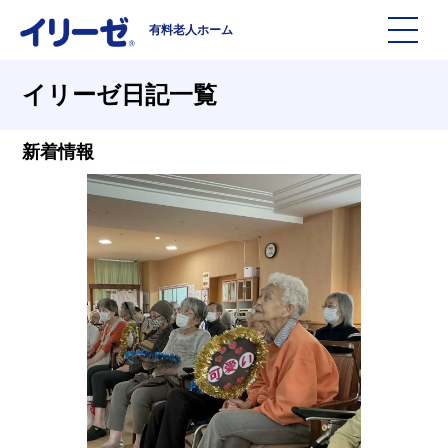
有料老人ホーム
施設を探す
イリーゼ日記一覧
イリーゼについて
新着情報
入居までの流れ
イリーゼについて
よくある質問
有料老人ホームイリーゼとは
お役立ち記事
イリーゼが選ばれる理由
知っておきたい介護の知識
一日の流れ