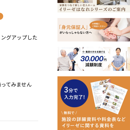
ミングアップした
。
。
通ってみません