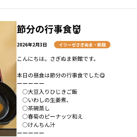
素晴らしいですよね！！
そして次は、もう少し小さな塗り絵を始めまし
節分の行事食👹
またご紹介出来ると思いますのでお楽しみに！
2026年2月3日
イリーゼさぎぬま・新館
こんにちは。さぎぬま新館です。
本日の昼食は節分の行事食でした😋
ーーーーー
○大豆入りひじきご飯
○いわしの生姜煮、
○茶碗蒸し
○春菊のピーナッツ和え
○けんちん汁
ーーーーー