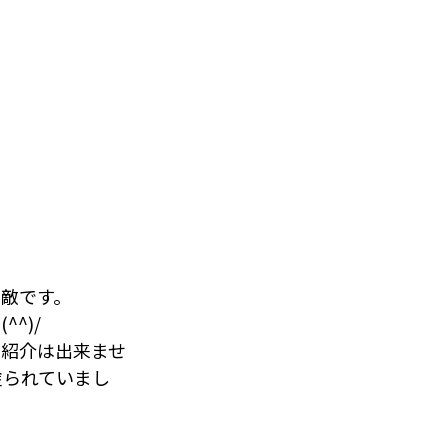
！
敵です。
^)/
の紹介は出来ませ
塗られていまし