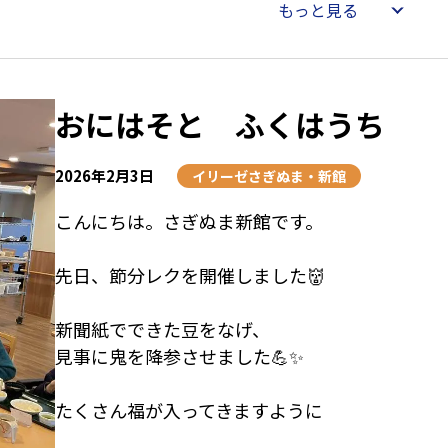
もっと見る
ぜーんぶ美味しそうです🍚🙏
おにはそと ふくはうち
2026年2月3日
イリーゼさぎぬま・新館
こんにちは。さぎぬま新館です。
先日、節分レクを開催しました👹
新聞紙でできた豆をなげ、
見事に鬼を降参させました💪✨
たくさん福が入ってきますように