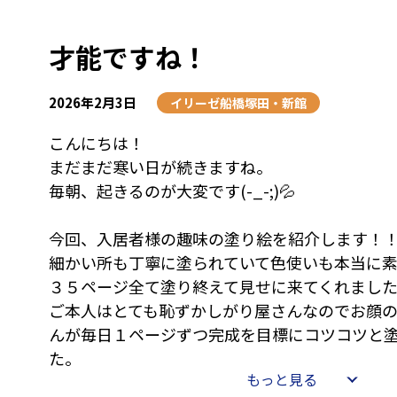
才能ですね！
2026年2月3日
イリーゼ船橋塚田・新館
こんにちは！
まだまだ寒い日が続きますね。
毎朝、起きるのが大変です(-_-;)💦
今回、入居者様の趣味の塗り絵を紹介します！
細かい所も丁寧に塗られていて色使いも本当に素
３５ページ全て塗り終えて見せに来てくれました(^
ご本人はとても恥ずかしがり屋さんなのでお顔
んが毎日１ページずつ完成を目標にコツコツと
た。
もっと見る
私にはとても出来ないです(;'∀')