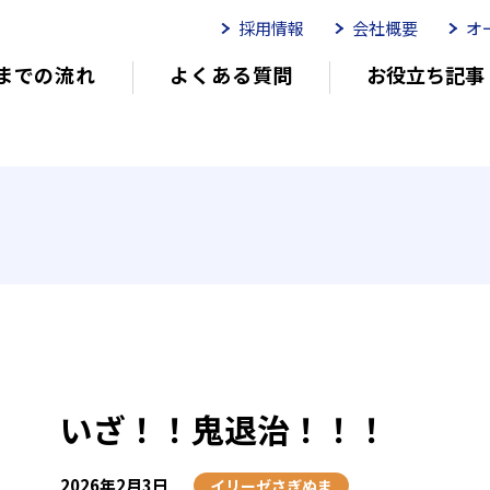
採用情報
会社概要
オ
までの流れ
よくある質問
お役立ち記事
ムイリーゼとは
介護用語をわかりやすく説明
イリーゼが選ばれる理由
有
有料老人ホームを選ぶ時のポイント
介
いざ！！鬼退治！！！
2026年2月3日
イリーゼさぎぬま