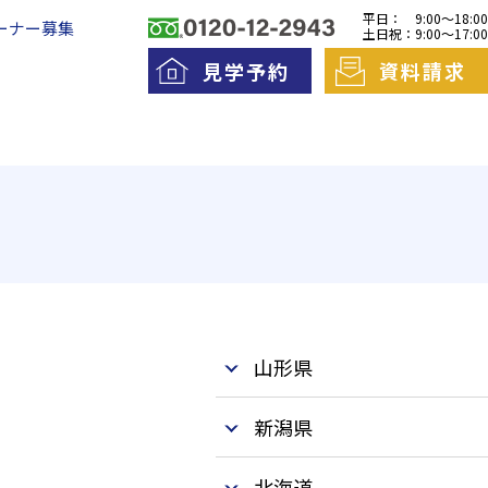
平日：
9:00～18:00
ーナー募集
土日祝：
9:00～17:00
見学予約
資料請求
料老人ホームとは
一日の流れ
護費用とお金について
山形県
新潟県
北海道