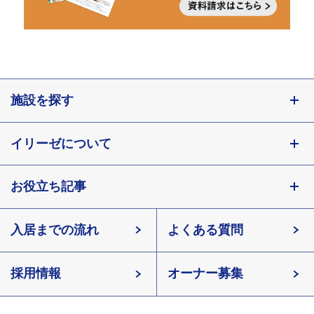
施設を探す
東京都
イリーゼについて
神奈川県
埼玉県
お役立ち記事
会社概要
千葉県
北海道
入居までの流れ
有料老人ホームイリーゼとは
知っておきたい介護の知識
宮城県
よくある質問
長野県
採用情報
イリーゼが選ばれる理由
介護用語をわかりやすく説明
愛知県
オーナー募集