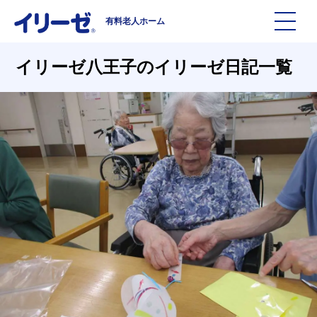
有料老人ホーム
施設を探す
イリーゼ八王子のイリーゼ日記一覧
イリーゼについて
入居までの流れ
イリーゼについて
よくある質問
有料老人ホームイリーゼとは
お役立ち記事
イリーゼが選ばれる理由
知っておきたい介護の知識
一日の流れ