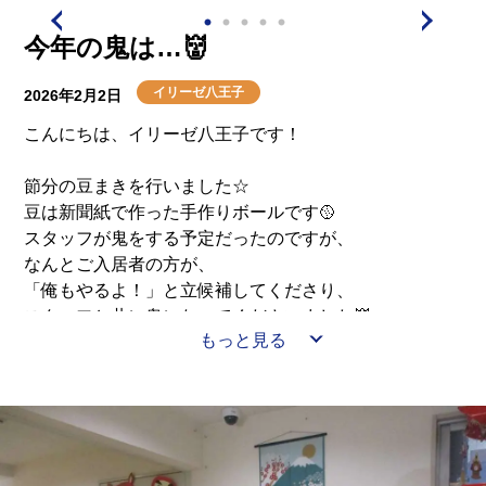
今年の鬼は…👹
イリーゼ八王子
2026年2月2日
こんにちは、イリーゼ八王子です！
節分の豆まきを行いました☆
豆は新聞紙で作った手作りボールです🥎
スタッフが鬼をする予定だったのですが、
なんとご入居者の方が、
「俺もやるよ！」と立候補してくださり、
スタッフと共に鬼になってくださいました👹
もっと見る
他の入居者様から「本当に投げていいの？大丈夫？」と
お気遣いがあり、
ご本人は「いいぞ！おもいっきり！」とお返事をしてい
ました😊
「鬼は外！福は内！」とみなさまご遠慮なく投げていま