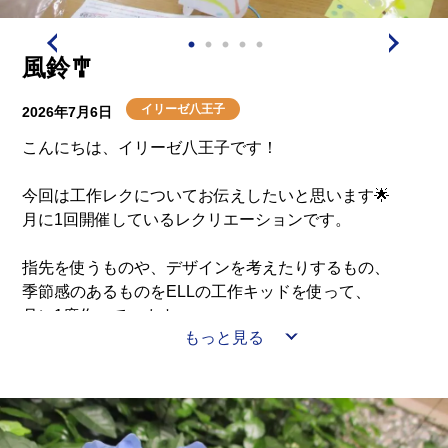
介護用語をわかりやすく説明
会社概要
見学予約
資料請求
有料老人ホームとは
風鈴🎐
イリーゼ八王子
2026年7月6日
意外と知らない介護保険の基本
こんにちは、イリーゼ八王子です！
採用情報
会社概要
オーナー募集
有料老人ホームを選ぶ時のポイント
今回は工作レクについてお伝えしたいと思います🌟
月に1回開催しているレクリエーションです。
介護費用とお金について
指先を使うものや、デザインを考えたりするもの、
季節感のあるものをELLの工作キッドを使って、
その他
月に1度作っています。
もっと見る
今月は風鈴作り🎐
シールを貼り、ご自身のデザインへと仕上げていきま
す。
出来上がったものは居室の前に飾っています！