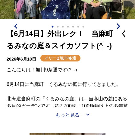
介護用語をわかりやすく説明
会社概要
見学予約
資料請求
有料老人ホームとは
【6月14日】外出レク！ 当麻町 く
意外と知らない介護保険の基本
るみなの庭＆スイカソフト(^_-)
採用情報
会社概要
オーナー募集
有料老人ホームを選ぶ時のポイント
イリーゼ旭川9条通
2026年6月18日
こんにちは！旭川9条通です(^_-)
介護費用とお金について
6月14日に当麻町 くるみなの庭に行ってきました。
その他
北海道当麻町の「くるみなの庭」は、当麻山の麓にある
多目的ガーデンです。約7,700株・100種類以上の多年草
が咲き誇り、「土のトンネル」や「グラス迷路」などの
もっと見る
地形を活かした遊具が充実しています。花を自由に摘み
取ることも可能で、五感で自然を感じる「花育」の拠点
となっています。