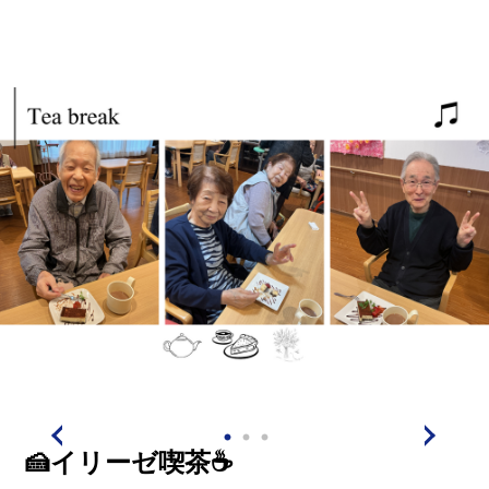
🍰イリーゼ喫茶☕