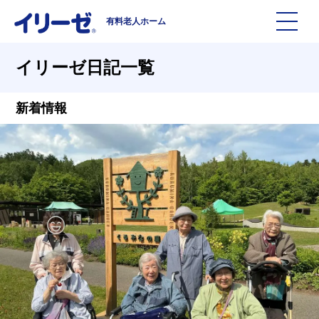
有料老人ホーム
施設を探す
イリーゼ日記一覧
イリーゼについて
新着情報
入居までの流れ
イリーゼについて
よくある質問
有料老人ホームイリーゼとは
お役立ち記事
イリーゼが選ばれる理由
知っておきたい介護の知識
一日の流れ