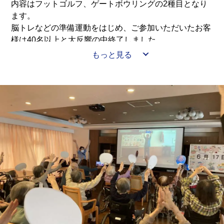
内容はフットゴルフ、ゲートボウリングの2種目となり
ます。
脳トレなどの準備運動をはじめ、ご参加いただいたお客
様は40名以上と大反響の中終了しました。
目が不自由な方、耳が不自由な方、車いすの方様々な事
もっと見る
情を抱えていても関係ありません。
お客様一人一人の状況を見て出来る範囲で参加すること
が自立支援に繋がります。
今回はそのご様子をご家族様にもお届ければと思いま
す。
イリーゼ川口安行 山﨑智浩（やまざき ちひろ）