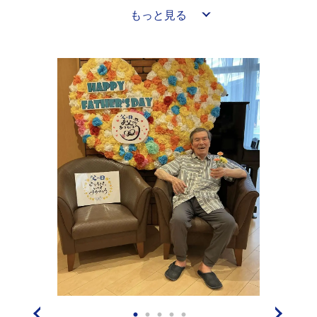
パーツを通して、自分好みにカスタマイズできる手作り
もっと見る
ボールペンです。工具を使わず数分で組み立てられるた
め、ハンドメイド初心者やワークショップで大人気で
す。(^^♪
ボールペンの軸にネジ山があり自分好みのビーズやパー
ツを自由に組み合わせて通すことができるためオリジナ
ルの筆記が作れます。世界にひとつだけのデザインされ
たボールペンがご自身で作れることが特徴です＼(^o^)／
入居者の皆さんは世界に一つだけのオリジナルのボール
ペンに大変満足されており、素敵な作品ばかりで参加者
も多くレクリエーションが盛り上がりました＼(^o^)／
作品が出来上がってからも、皆さんビーズやチャームを
何度も付け替えられ、納得のいく作品が出来上がるまで
何度も作業をされて満足のいく作品に笑顔がこぼれてい
ました(^^)v