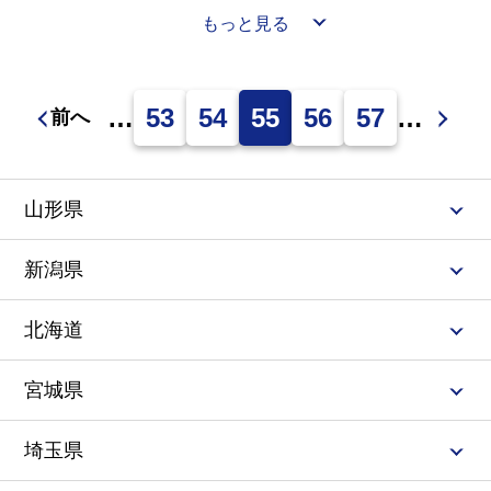
炭坑節とは有名なのでしょうか？👘
もっと見る
何名かの方は座ってられない！といった感じで踊ってい
ました👏👏
…
53
54
55
56
57
…
前へ
山形県
新潟県
北海道
宮城県
埼玉県