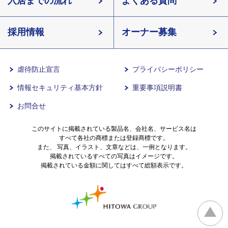
北海道
入居までの流れ
有料老人ホームイリーゼとは
知っておきたい介護の知識
宮城県
よくある質問
長野県
採用情報
イリーゼが選ばれる理由
介護用語をわかりやすく説明
愛知県
オーナー募集
滋賀県
一日の流れ
有料老人ホームとは
兵庫県
虐待防止宣言
プライバシーポリシー
情報セキュリティ基本方針
重要事項説明書
沖縄県
意外と知らない介護保険の基本
お問合せ
有料老人ホームを選ぶ時のポイント
このサイトに掲載されている製品名、会社名、サービス名は
すべて各社の商標または登録商標です。
また、 写真、イラスト、文章などは、一例となります。
掲載されているすべての写真はイメージです。
介護費用とお金について
掲載されている金額に関してはすべて総額表示です。
その他