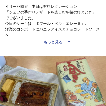
イリーゼ岡谷 本日は有料レクレーション
「シェフの手作りデザートを楽しむ午後のひととき」
でございました。
今日のケーキは「ポワール・ベル・エレーヌ」。
洋梨のコンポートにバニラアイスとチョコレートソース
を
合わせたもののことだそういうのだそうです。
もっと見る
今回はラズベリーソースも使われていて
その色彩が絵画のように美しかった。
かなりボリュームがあったように思いましたが
皆様残すことなくペロリ。
うちのシェフの腕はさすがです。