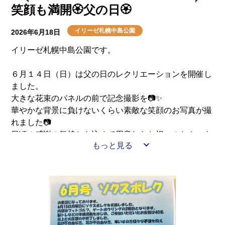
笑顔も満開🏵️父の日🏵️
イリーゼ札幌中島公園
2026年6月18日
イリーゼ札幌中島公園です。
６月１４日（日）は父の日のレクリエーションを開催し
ました。
大きな花束のパネルの前で記念撮影を📷✨
華やかな背景に負けないくらい素敵な笑顔のお写真が撮
れました📷
日頃の感謝の気持ちを込めて用意したお祝いのおやつを
もっと見る
皆で食べ、和やかで温かい一日となりました。
これからも季節の行事を通して、皆さまに楽しい時間を
過ごしていただけるよう努めてまいります。