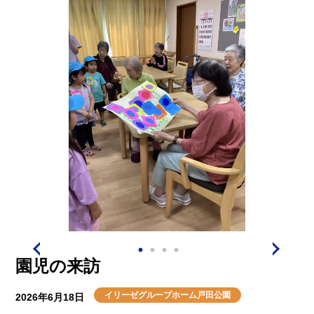
人気ガーデナーの上野砂由紀さんが監修しており、「花
が咲くのは植物に命があるから」というコンセプトのも
と、見て、触れて、香りをかぐことで、子どもたちの豊
かな心や思いやりを育むことを目的としています。また
園内に植えられている草花や植物は、自由に摘み取って
持ち帰ることができるところが特徴です(^^ゞ
外出レクに参加された入居者の皆さんは、「天気が良く
気持ちが良い」「空気が美味しい」「遊具で遊んでいる
子供たちに癒された」「お花を摘むことが出来てうれし
い」など言われていました(^_-)
帰りは皆さんで道の駅当麻の大人気スイーツのスイカソ
フトを召し上がられ帰設されております)^o^(
次の外出レクは6月21日に【当麻町 上野ファーム】に
園児の来訪
行きますのでお楽しみに！
イリーゼグループホーム戸田公園
2026年6月18日