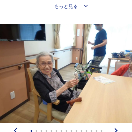
もっと見る
ムコーヒー☕️」をお出ししております。コーヒーでホッ
とする時間です☺️
コーヒーの苦手な方は、紅茶や日本茶もご用意しており
ます！
「美味しい！」と皆様におっしゃって頂いております
🙇‍♀️
その後朝のご挨拶をしてラジオ体操です。
朝のリラックスするひと時です🥰