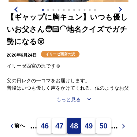
【ギャップに胸キュン】いつも優し
いお父さん🧑🏻‍🦲地名クイズでガチ
勢になる😮
イリーゼ西宮の沢
2026年6月24日
イリーゼ西宮の沢です☺
父の日レクの一コマをお届けします。
普段はいつも優しく声をかけてくれる、仏のようなお父
さんたち。
もっと見る
スタッフからのプレゼントにはにかむ姿も素敵だったの
ですが……「北海道地名クイズ」が始まった瞬間、お父
さんたちの目がキラーンとガチモードに！👀✨
…
46
47
48
49
50
…
難読地名を見事に正解していく姿、めちゃくちゃ格好よ
前へ
かったです！