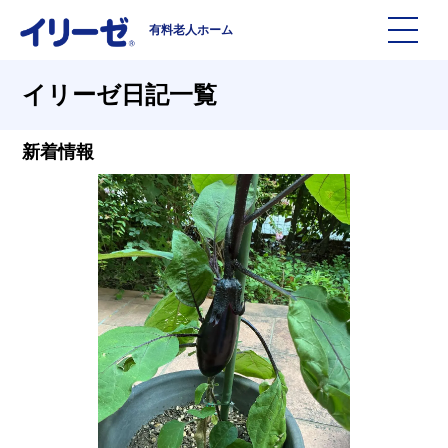
有料老人ホーム
施設を探す
イリーゼ日記一覧
イリーゼについて
新着情報
入居までの流れ
イリーゼについて
よくある質問
有料老人ホームイリーゼとは
お役立ち記事
イリーゼが選ばれる理由
知っておきたい介護の知識
一日の流れ