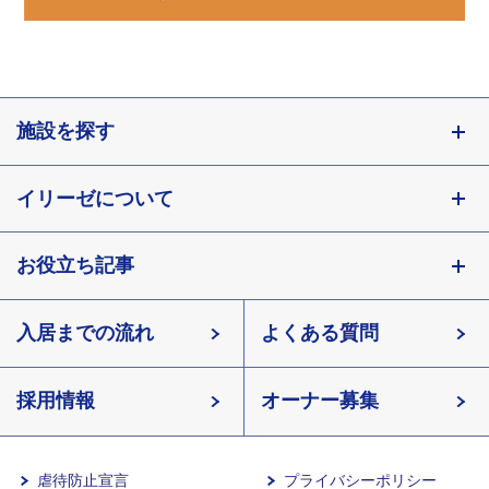
施設を探す
東京都
イリーゼについて
神奈川県
埼玉県
お役立ち記事
会社概要
千葉県
北海道
入居までの流れ
有料老人ホームイリーゼとは
知っておきたい介護の知識
宮城県
よくある質問
長野県
採用情報
イリーゼが選ばれる理由
介護用語をわかりやすく説明
愛知県
オーナー募集
滋賀県
一日の流れ
有料老人ホームとは
兵庫県
虐待防止宣言
プライバシーポリシー