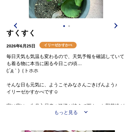
介護用語をわかりやすく説明
会社概要
見学予約
資料請求
有料老人ホームとは
すくすく
意外と知らない介護保険の基本
イリーゼかすかべ
2026年6月25日
採用情報
会社概要
オーナー募集
有料老人ホームを選ぶ時のポイント
毎日天気も気温も変わるので、天気予報を確認していて
も着る物に本当に困る今日この頃…
(;´д｀)｛トホホ
介護費用とお金について
そんな日も元気に、ようこそみなさんごきげんよう♪
その他
イリーゼかすかべです☺
実は実は、先月入居者の皆様が植えて下さった野菜達が
もっと見る
すくすくと順調に育ってきました🥰
（ほら、おいしそうでしょ😋）