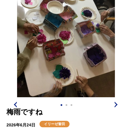
ナスだけでなす、いや、ナスだけでなく( ´艸｀)トマトは
綺麗なベースグリーンが、ゴーヤはちいさな実が出始め
ました！
入居者の皆様が一口ずつでも召し上がられるくらい沢山
育ちますように☆彡
梅雨ですね
イリーゼ誉田
2026年6月24日