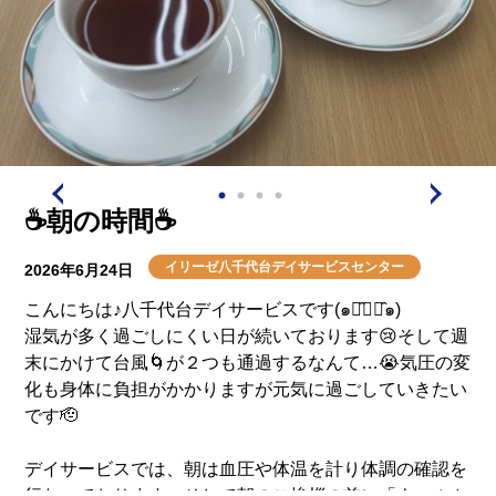
☕️朝の時間☕️
イリーゼ八千代台デイサービスセンター
2026年6月24日
こんにちは♪八千代台デイサービスです(๑･̑◡･̑๑)
湿気が多く過ごしにくい日が続いております😢そして週
末にかけて台風🌀が２つも通過するなんて…😭気圧の変
化も身体に負担がかかりますが元気に過ごしていきたい
です🫡
デイサービスでは、朝は血圧や体温を計り体調の確認を
行なっております。そして朝のご挨拶の前に「ウエルカ