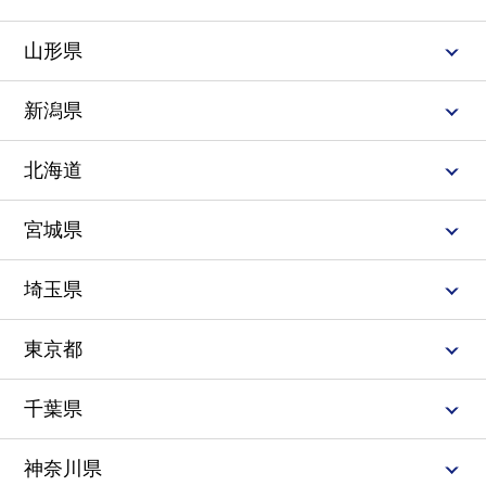
クイズの後は、全員もれなく大好きなケーキに夢中💕笑
顔と、ちょっぴり負けず嫌いな一面も見られた、楽しす
山形県
ぎる父の日でした🍰
新潟県
北海道
宮城県
埼玉県
東京都
千葉県
神奈川県