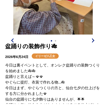
盆踊りの装飾作り🎋
イリーゼ八乙女
2026年6月24日
今日は裏イベントとして、オンレク盆踊りの装飾つくり
を始めました🎋🎋
盆踊りと言えば～🪭🪭
やぐらに提灯、衣装で作れる物...🎋
今日はまず、やぐらつくりの方と、仙台七夕の仕上げを
する方に分かれました🪭
仙台の盆踊りに七夕飾りはありませんが、🌟🌟
盆踊りの前に仙台七夕がきますからそろそろ仕上げなき