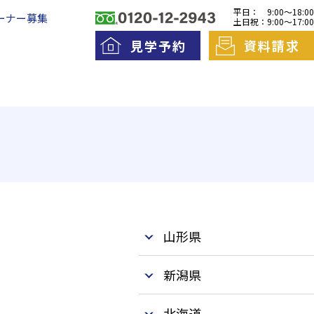
平日：
9:00～18:00
ーナー募集
土日祝：
9:00～17:00
見学予約
資料請求
料老人ホームとは
一日の流れ
護費用とお金について
山形県
新潟県
北海道