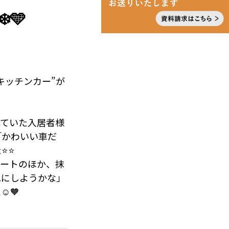
️🩵
キッチンカー”が
れていた入居者様
「かわいい車だ
⭐⭐
レートのほか、抹
れにしようかな」
️🧡
つも以上に交流の