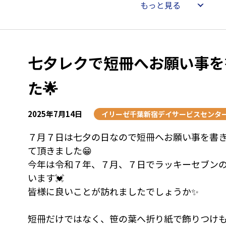
もっと見る
をいただいたことでした。
なかなか囲碁をご一緒にできるご入居者様、ご
もおりませんでしたので、地域のボランティアさ
次第でございます。
七夕レクで短冊へお願い事を
ご入居者様からは「毎回楽しいです。せっかく
た🌟
囲碁の勉強をしようと思います。」と嬉しいお声
ります。
2025年7月14日
本をご覧になり、勉強されるお姿は真剣そのも
イリーゼ千葉新宿デイサービスセンタ
ても勉強されるお姿は本当に素敵ですね♪
７月７日は七夕の日なので短冊へお願い事を書
対局は真剣勝負！勉強の成果を発揮することが
て頂きました😁
子です。
今年は令和７年、７月、７日でラッキーセブン
います💓
狭山入曽はなれでは、ご入居者様お一人お一人
皆様に良いことが訪れましたでしょうか✨
要望にお応えできるようお手伝いしております。
短冊だけではなく、笹の葉へ折り紙で飾りつけもしま