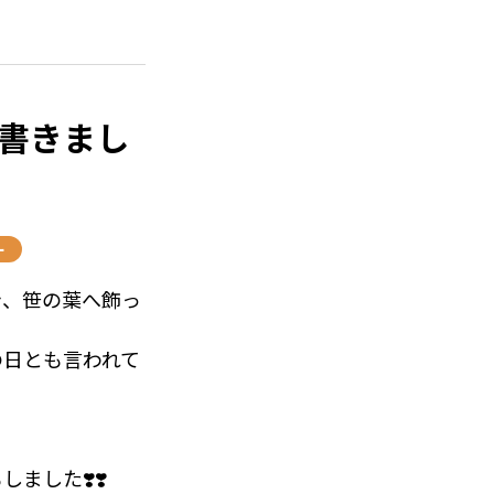
家族様、スタッフ
んにお願いした
書きまし
やるからにはまた
をいただいてお
の。ご年齢を重ね
ー
き、笹の葉へ飾っ
毎回楽しみのご様
の日とも言われて
のやりたい事、ご
した❣️❣️