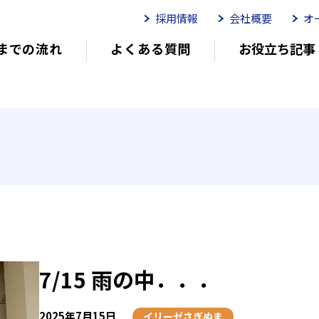
採用情報
会社概要
オ
までの流れ
よくある質問
お役立ち記事
ムイリーゼとは
介護用語をわかりやすく説明
イリーゼが選ばれる理由
有
有料老人ホームを選ぶ時のポイント
介
7/15 雨の中．．．
2025年7月15日
イリーゼさぎぬま