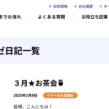
採用情報
会社概要
オ
までの流れ
よくある質問
お役立ち記事
ムイリーゼとは
介護用語をわかりやすく説明
イリーゼが選ばれる理由
有
ゼ日記一覧
有料老人ホームを選ぶ時のポイント
介
３月★お茶会🍵
2025年3月9日
イリーゼ大宮櫛引
皆様、こんにちは！