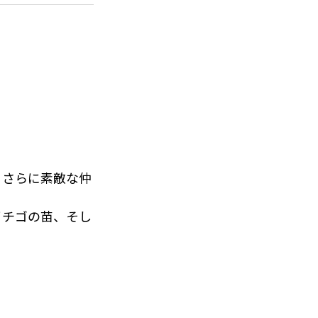
れも素晴らしい出
わたって丁寧にデ
がしっかりと反映
ーや想いが感じ
にその時の思い出
、さらに素敵な仲
イチゴの苗、そし