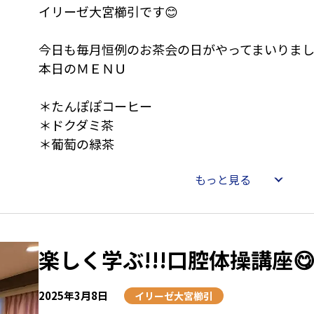
イリーゼ大宮櫛引です😊
今日も毎月恒例のお茶会の日がやってまいりまし
本日のＭＥＮＵ
＊たんぽぽコーヒー
＊ドクダミ茶
＊葡萄の緑茶
もっと見る
以上、三種類です🥰
まず、たんぽぽコーヒーは、タンポポの根を焙
し、そこに黒大豆と黒ゴマを配合したコーヒー
楽しく学ぶ!!!口腔体操講座
い美容と健康維持に効果があるそうです。
次に、ドクダミ茶。乾燥したドクダミの茶葉を
康茶は、老廃物を体外に出す効能や便秘や浮腫
2025年3月8日
イリーゼ大宮櫛引