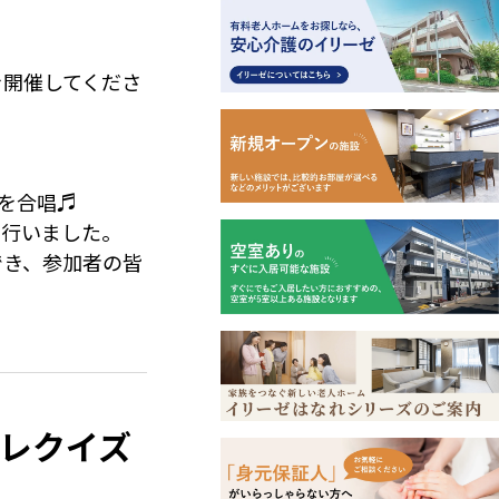
茶に巨峰の香りを
りが特徴です。
を開催してくださ
オムレット】も
様の癒しのひとと
」を合唱♬
を行いました。
成功～♪
でき、参加者の皆
代最後を満喫して
のような活動が日
・・。お母さんに
とても大切ですね
われております
脳トレクイズ
ます。来月はど
ざいました！
です！