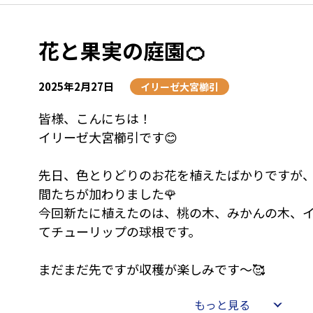
みなさんが作ったスクラップブッキングは、ど
来栄えでした✨
花と果実の庭園🍊
思い出の写真に合わせた装飾が美しく、細部に
コレーションが施されています。
それぞれの作品には、参加者一人ひとりの個性
2025年2月27日
イリーゼ大宮櫛引
されていて、その作品を通じて、各々のストーリ
皆様、こんにちは！
られました🤗
イリーゼ大宮櫛引です😊
そして完成した作品は何年経っても見返すたび
先日、色とりどりのお花を植えたばかりですが
間たちが加わりました🌹
今回新たに植えたのは、桃の木、みかんの木、
てチューリップの球根です。
まだまだ先ですが収穫が楽しみです～🥰
もっと見る