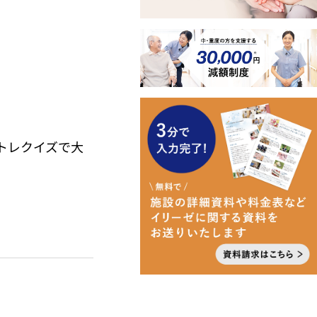
の脳トレクイズで大
が満載。春の花や
員が頭をひねりな
一体となって、ク
い時間となりまし