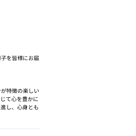
でおられ、あずに
えました🥰
とってとても素
の様子を皆様にお届
ンが特徴の楽しい
通じて心を豊かに
促進し、心身とも
は、楽しみながら
楽しい時間を過ご