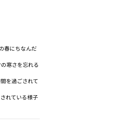
のように、心も体
々の春にちなんだ
雪の寒さを忘れる
時間を過ごされて
加されている様子
間での開催となり