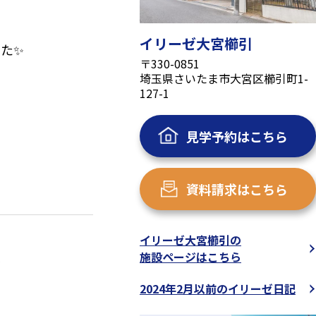
イリーゼ大宮櫛引
た✨
〒330-0851
埼玉県さいたま市大宮区櫛引町1-
127-1
見学予約はこちら
資料請求はこちら
煎して粗びきに
です。女性に嬉し
イリーゼ大宮櫛引の

施設ページはこちら
煎じて飲むこの健
2024年2月以前のイリーゼ日記
みにも効果がある