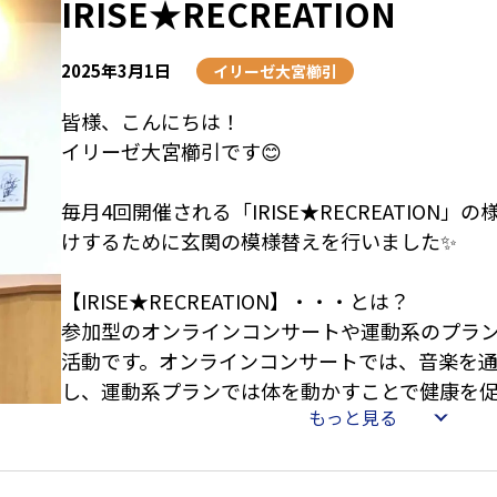
IRISE★RECREATION
それでも、参加された皆さんは最後まで楽しん
ゃんさんに「また来て～♡」との温かい声が聞こ
2025年3月1日
イリーゼ大宮櫛引
早めの終了となりましたが、それでも、皆さんに
皆様、こんにちは！
晴らしい時間になった事と思います✨
イリーゼ大宮櫛引です😊
毎月4回開催される「IRISE★RECREATION」
けするために玄関の模様替えを行いました✨
【IRISE★RECREATION】・・・とは？
参加型のオンラインコンサートや運動系のプラ
活動です。オンラインコンサートでは、音楽を
し、運動系プランでは体を動かすことで健康を
もっと見る
に元気になれる内容が満載です。参加者の皆様
も積極的に参加し、毎回素晴らしい笑顔と共に
しています😋