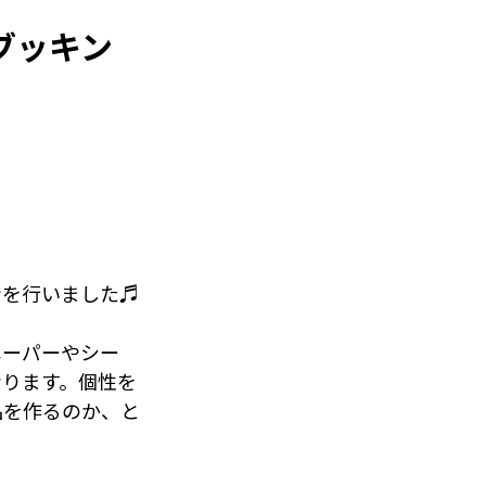
ブッキン
N 盛り上がり大
した♪
次第掲載させてい
だき、大変うれし
同の協力が実を結
ンを行いました♬
皆様の心身の健康を
ペーパーやシー
指していきたいと
なります。個性を
品を作るのか、と