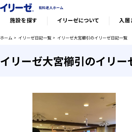
有料老人ホーム
施設を探す
イリーゼについて
入居
ホーム
イリーゼ日記一覧
イリーゼ大宮櫛引のイリーゼ日記一覧
知っておきたい介護の知識
有料老人ホー
イリーゼ大宮櫛引のイリー
意外と知らない介護保険の基本
会社概要
その他
イリーゼについて