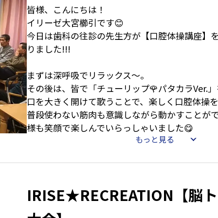
と言われています。
皆様、こんにちは！
そして本日の私のイチオシは、葡萄の緑茶。緑
イリーゼ大宮櫛引です😊
加えたこのお茶は色鮮やかでさわやかな口当た
今日は歯科の往診の先生方が【口腔体操講座】
りました!!!
そして、厨房の方の協力を得てお茶のお供には【
ご用意しました。
まずは深呼吸でリラックス～。
お茶と一緒にいただくオムレットの甘さが、皆
その後は、皆で「チューリップ🌹パタカラVer.
きをさらに豊かにしてくれました。
口を大きく開けて歌うことで、楽しく口腔体操
今日もたくさんのお茶を飲んで、水分補給は大
普段使わない筋肉も意識しながら動かすことが
様も笑顔で楽しんでいらっしゃいました😋
さて、毎月お茶を用意してくれているのは、20
もっと見る
いる男性職員です😋
短い時間でしたがしっかりと口腔体操ができこ
毎月「こんなおしゃれなお茶が買えるなんて・
常に取り入れられることは、健康維持のために
選んでもらってるんじゃない？」なんて冗談を言
🥰
が・・・🤣🤣🤣
IRISE★RECREATION【
それでも本当に素敵なお茶を毎月選んでくれてい
先生方、ご参加いただいた皆様、ありがとうご
んなお茶を選んできてくれるのか今から楽しみ