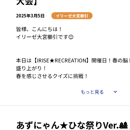
大会】
次回も楽しみです♡
次回もぜひお楽しみに♡
2025年3月5日
イリーゼ大宮櫛引
皆様、こんにちは！
イリーゼ大宮櫛引です😊
本日は【IRISE★RECREATION】開催日！春
盛り上がり！
春を感じさせるクイズに挑戦！
今回の脳トレクイズは、春をテーマにした内容
もっと見る
季節にちなんだ問題が続々と登場し、参加者全
がら楽しく挑戦しました。スタッフと皆さんが
イズの答えを出し合いながら、笑い声が絶えな
あずにゃん★ひな祭りVer.🎎
た😍