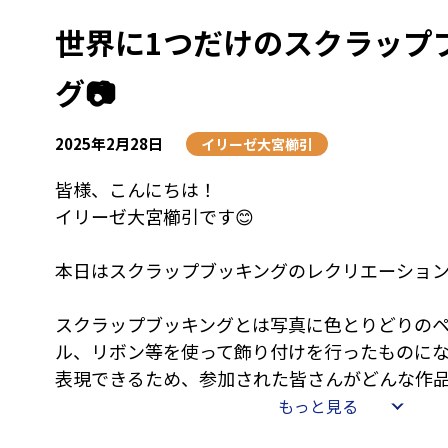
世界に1つだけのスクラップ
そして、当施設は1月に「IRISE★RECREATIO
賞」を受賞しました🥰
グ📷
な、な、なんと、2月にも受賞することができま
（こちらはまだサインが届いていないので届き
2025年2月28日
ただきます！）
イリーゼ大宮櫛引
数ある施設の中でこのような栄誉ある賞をいた
皆様、こんにちは！
く思います♡
イリーゼ大宮櫛引です😊
参加者の皆様の熱心な取り組みや、スタッフ一
んだ結果だと感じています。
本日はスクラップブッキングのレクリエーショ
これからも【IRISE★RECREATION】通じて
スクラップブッキングとは写真に色とりどりの
サポートし更なる活気と笑顔が溢れる施設を目
ル、リボン等を使って飾り付けを行ったものに
思います🤗
表現できるため、参加された皆さんがどんな作
ても楽しみにしていました😋
もっと見る