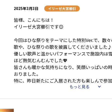
笑顔と活気に溢れた空間で、春の暖かな日差し
2025年3月3日
イリーゼ大宮櫛引
皆様、こんにちは！
イリーゼ大宮櫛引です😊
今回はひな祭りをテーマにした特別Ver.で、数
歌や、ひな祭りの歌を披露してくださいました♪
優しい歌声と温かいパフォーマンスで施設内は
ほど熱気むんむんでした💖
皆さんも暖かな気持ちになり、笑顔いっぱいの
おりました。
特に、昨日新たにご入居された方も楽しんで参
もっと見る
を見てとても嬉しく思いました♡
残念ながら雪の影響で今回はいつもより短い時
ました・・・💦