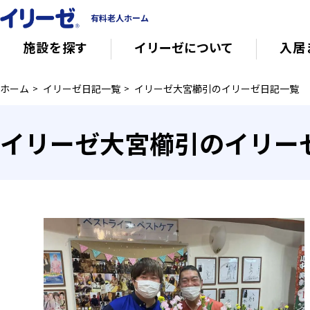
有料老人ホーム
施設を探す
イリーゼについて
入居
ホーム
イリーゼ日記一覧
イリーゼ大宮櫛引のイリーゼ日記一覧
知っておきたい介護の知識
有料老人ホー
イリーゼ大宮櫛引のイリー
意外と知らない介護保険の基本
会社概要
その他
イリーゼについて