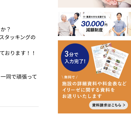
うか？
プスタッキングの
備しております！！
と一同で頑張って