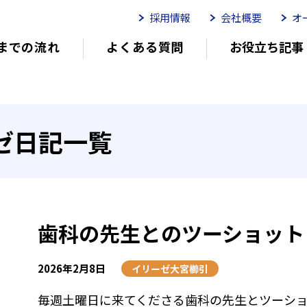
採用情報
会社概要
オ
までの流れ
よくある質問
お役立ち記事
ムイリーゼとは
介護用語をわかりやすく説明
イリーゼが選ばれる理由
有
ゼ日記一覧
有料老人ホームを選ぶ時のポイント
介
歯科の先生とのツーショット
2026年2月8日
イリーゼ大宮櫛引
毎週土曜日に来てくださる歯科の先生とツーショ