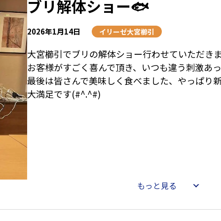
ブリ解体ショー🐟
2026年1月14日
イリーゼ大宮櫛引
大宮櫛引でブリの解体ショー行わせていただき
お客様がすごく喜んで頂き、いつも違う刺激あっ
最後は皆さんで美味しく食べました、やっぱり
大満足です(#^.^#)
もっと見る