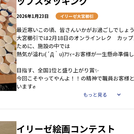
ップスタッキング
2026年1月23日
イリーゼ大宮櫛引
最近寒いこの頃、皆さんいかがお過ごしでしょ
大宮櫛引では2月18日のオンラインレク カッ
ために、施設の中では
熱気が溢れι(´Д｀υ)ｱﾂｨｰお客様が一生懸命準
目指す、全国1位と盛り上がり賞✨
今回こそやってやんよ！！の精神で職員お客様
います✊
応援よろしくお願いいたします。
もっと見る
イリーゼ絵画コンテスト