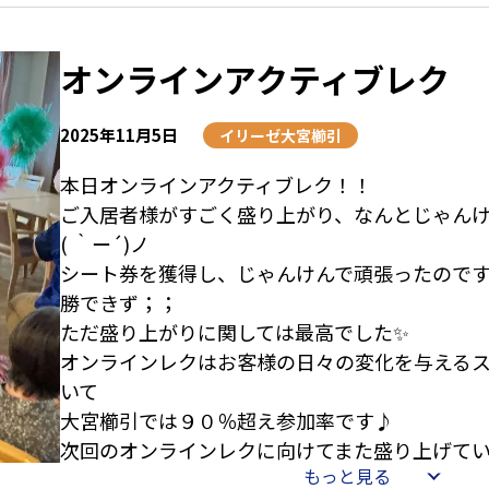
オンラインアクティブレク
2025年11月5日
イリーゼ大宮櫛引
本日オンラインアクティブレク！！
ご入居者様がすごく盛り上がり、なんとじゃん
( ｀ー´)ノ
シート券を獲得し、じゃんけんで頑張ったので
勝できず；；
ただ盛り上がりに関しては最高でした✨
オンラインレクはお客様の日々の変化を与える
いて
大宮櫛引では９０％超え参加率です♪
次回のオンラインレクに向けてまた盛り上げてい
もっと見る