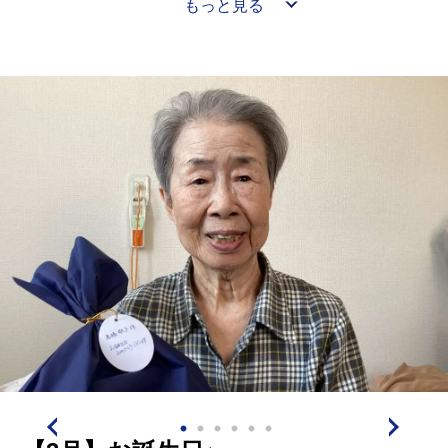
もっと見る
5日(日)・外出レク「せんとぴゅあⅠ・Ⅱ」(昼食：さと
うステーキ)
10日(金)・「イリーゼ喫茶」(ショコラプリン 付)
11日(土)・ドッグセラピー
12日(日)・工作レク「造花フラワー・アレンジメント」
(バターどら焼き 付)
19日(日)・ゲームレク ＆ お誕生日会 (たこ焼き 付)
20日(月)・「イリーゼ喫茶」(牛乳プリン 付)
26日(日)・外出レク「旭川デザインセンター」(北かり:
ソフトクリーム 付)
【イリーゼ オンラインコンサート】