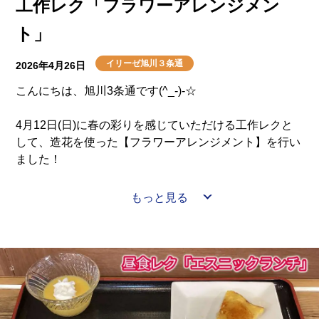
工作レク「フラワーアレンジメン
ト」
イリーゼ旭川３条通
2026年4月26日
こんにちは、旭川3条通です(^_-)-☆
4月12日(日)に春の彩りを感じていただける工作レクと
して、造花を使った【フラワーアレンジメント】を行い
ました！
色とりどりのお花を前にすると、皆さま自然と表情が明
もっと見る
るくなり「この色がきれいだね♪」「ここに入れたら華
やかになるかなぁ」と、楽しそうにお話をしながら制作
に取り組まれておりました(#^^#)
お花の配置や色合いを考えながら、ひとつひとつ丁寧に
飾り付けされ、それぞれの個性が光る素敵な作品が完成
しました！