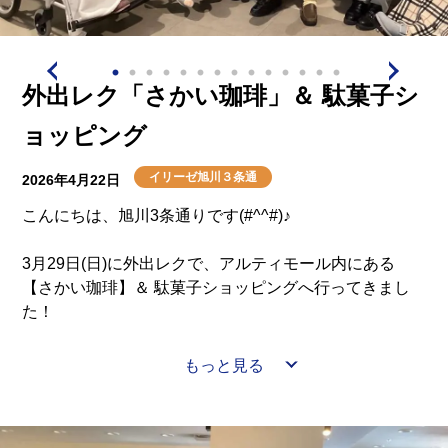
フォーは、つるりとした米粉麺を使ったスープ料理で、
あっさりとしながらも奥深い味わいが特徴です♪
外出レク「さかい珈琲」＆ 駄菓子シ
また、バインセオは、米粉の生地を薄く焼き上げたベト
ョッピング
ナム風のお好み焼きのようなお料理で、香ばしさと彩り
の良さが目を引きます。
イリーゼ旭川３条通
2026年4月22日
普段なかなか味わう機会の少ないエスニック料理に、異
こんにちは、旭川3条通りです(#^^#)♪
国の空気を感じながら楽しく召し上がっていただくこと
ができました(*^^*)
3月29日(日)に外出レクで、アルティモール内にある
【さかい珈琲】＆ 駄菓子ショッピングへ行ってきまし
お食事を通して、いつもとは少し違う新鮮な気分を味わ
た！
っていただける楽しい昼食レクとなりました。
今回は午前と午後の2回に分けての外出となります♪
もっと見る
これからも皆さまに楽しんでいただけるような彩り豊か
で心弾むお食事の時間を大切にしてまいります( *´艸｀)
当施設から車で15分程にある【アルティモール】は東神
楽町にあるショッピングセンターで、衣料品や雑貨、飲