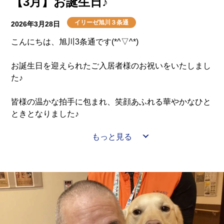
【3月】お誕生日♪
・10日(金) 「伊藤 咲子 さん」
・20日(月) 「夏樹 陽子 さん」
イリーゼ旭川３条通
2026年3月28日
こんにちは、旭川3条通です(*^▽^*)
◆◇◆◇◆◇◆◇◆◇◆◇◆◇◆◇◆◇◆◇◆
お誕生日を迎えられたご入居者様のお祝いをいたしまし
参加は自由です。参加費につきましては変動がある場合
た♪
がございますので予めご了承ください。宜しくお願い致
します。
皆様の温かな拍手に包まれ、笑顔あふれる華やかなひと
ときとなりました♪
もっと見る
主役のご入居者様も嬉しそうなご様子で、和やかな空気
に包まれておりました🎁✨
大切なお誕生日を皆様と一緒にお祝いできたことを、職
員一同とても嬉しく思っております♪
これからも毎日が笑顔とぬくもりに満ちた日々となりま
すよう、心を込めてお手伝いしてまいります(#^^#)