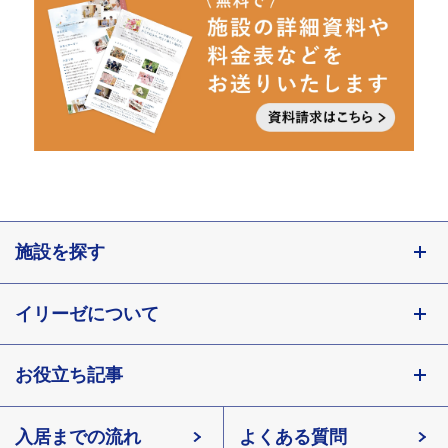
施設を探す
東京都
イリーゼについて
神奈川県
埼玉県
お役立ち記事
会社概要
千葉県
北海道
入居までの流れ
有料老人ホームイリーゼとは
知っておきたい介護の知識
宮城県
よくある質問