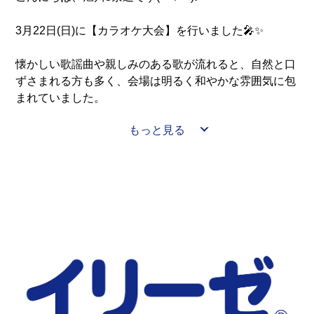
昔を懐かしみながらお買い物を楽しんでいただき、外出
先ならではの楽しさを感じられる一日となりました。
3月22日(日)に【カラオケ大会】を行いました🎤✨
これからも皆さまに喜んでいただけるような外出レクを
懐かしい歌謡曲や親しみのある歌が流れると、自然と口
企画してまいります(*^▽^*)
ずさまれる方も多く、会場は明るく和やかな雰囲気に包
まれていました。
もっと見る
歌に合わせて手拍子をしたり、笑顔で聞き入られたり
と、それぞれに楽しいひとときを過ごしていただきまし
た！
歌を通して昔を思い出し、入居者様同士の会話も弾む温
かな時間となりました( *´艸｀)
◇◆◇◆◇◆◇◆◇◆◇◆◇◆◇◆◇◆◇◆◇◆◇◆◇◆
カラオケ大会の後は、【マンゴープリン】をご用意し召
し上がっていただきました♪