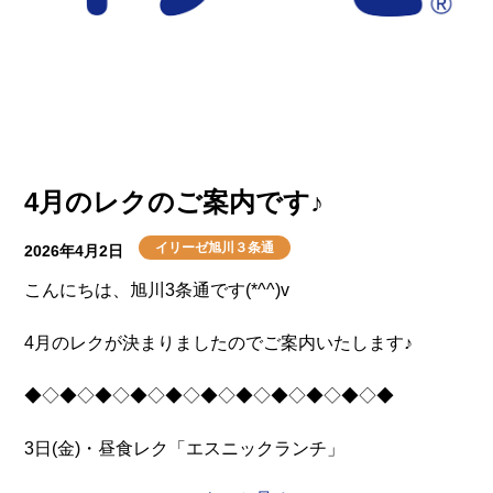
やさしい甘さと、なめらかな口あたりが好評で「甘くて
さっぱりして美味しい♪」と笑顔で召し上がっておられ
ました。
歌を楽しまれた後のひと息にはぴったりのスイーツとな
り、楽しい余韻に包まれながら穏やかな時間となりまし
た。
4月のレクのご案内です♪
これからもレクリエーションと合わせて、楽しんでいた
イリーゼ旭川３条通
2026年4月2日
だけるひとときをお届けしてまいります(*^^*)
こんにちは、旭川3条通です(*^^)v
4月のレクが決まりましたのでご案内いたします♪
◆◇◆◇◆◇◆◇◆◇◆◇◆◇◆◇◆◇◆◇◆
3日(金)・昼食レク「エスニックランチ」