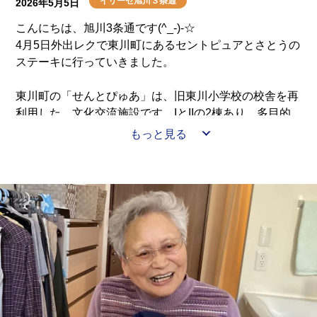
イリーゼ旭川３条通
2026年5月5日
こんにちは、旭川3条通です(^_-)-☆
4月5日外出レクで東川町にあるセントピュアとさとうの
ステーキに行っていきました。
東川町の「せんとぴゅあ」は、旧東川小学校の校舎を再
利用した、文化交流施設です。IとIIの2棟あり、多目的
ホール、教室、展示室、カフェなどを備え、住民や観光
もっと見る
客の集いの場として利用されています。
◇◆◇◆◇◆◇◆◇◆◇◆◇◆◇◆◇◆◇◆◇◆◇◆◇◆
図書館には多くの本が並び、皆さんはテーブルを囲みな
がら思い思いに読書を楽しまれていました。また、2つ
の施設では広々とした空間で休憩を取りつつ、展示物を
ゆっくりと鑑賞され、穏やかで充実した時間を過ごされ
ていました。
◇◆◇◆◇◆◇◆◇◆◇◆◇◆◇◆◇◆◇◆◇◆◇◆◇◆
又、旭川市 さとうのステーキ」は、旭川市旭神にある
ステーキ＆ハンバーグの人気洋食店です。