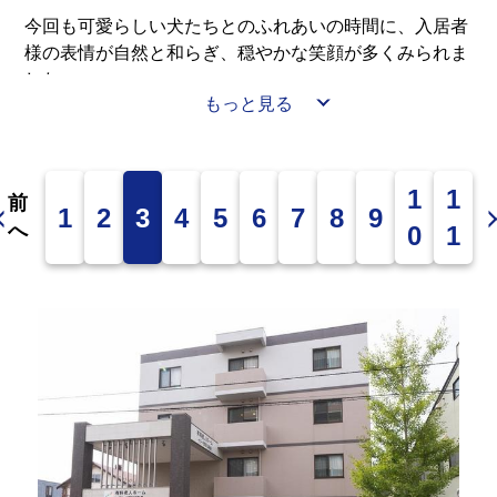
今回も可愛らしい犬たちとのふれあいの時間に、入居者
様の表情が自然と和らぎ、穏やかな笑顔が多くみられま
した。
もっと見る
初めて参加された入居者様も、最初は少し緊張されたご
様子でしたが、犬たちがそっと寄り添ううちに表情が和
らぎ、優しく声をかけたり、撫でたりしながら楽しまれ
1
1
前
1
2
3
4
5
6
7
8
9
ておりました( *´艸｀)
へ
0
1
犬たちとふれあうことで、自然と会話も弾み、あたたか
く和やかな時間が施設内に広がりました。
これからも毎月のドッグセラピーを通して、入居者様に
癒しと楽しみを感じていただけるひとときを大切にして
まいります。