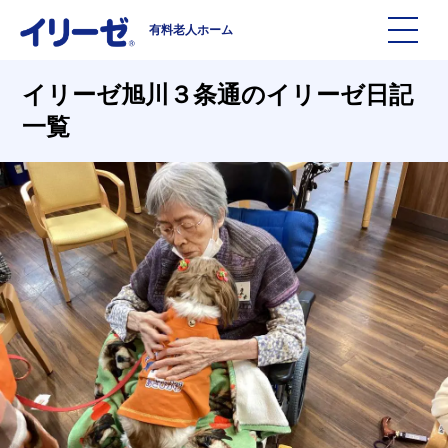
有料老人ホーム
施設を探す
イリーゼ旭川３条通のイリーゼ日記
一覧
イリーゼについて
入居までの流れ
イリーゼについて
よくある質問
有料老人ホームイリーゼとは
お役立ち記事
イリーゼが選ばれる理由
知っておきたい介護の知識
一日の流れ