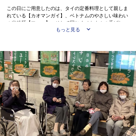
この日にご用意したのは、タイの定番料理として親しま
れている【カオマンガイ】、ベトナムのやさしい味わい
の米粉麺【フォー】、そして同じくベトナムの香ばしい
もっと見る
お料理【バインセオ】です。
◆◇◆◇◆◇◆◇◆◇◆◇◆◇◆◇◆◇◆◇◆◇◆◇◆◇
メニューがこちら ↓↓↓
・カオマンガイ
・フォー
・バインセオ
・プリン
◆◇◆◇◆◇◆◇◆◇◆◇◆◇◆◇◆◇◆◇◆◇◆◇◆◇
カオマンガイは、鶏の旨味がしみ込んだご飯に、しっと
りやわらかな蒸し鶏を添えた風味豊かな一品です♪