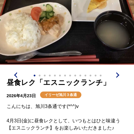
完成したフラワーアレンジメントは、まるでお部屋に春
が訪れたような華やかさで、眺めているだけで心が明る
くなる仕上がりとなりました。
皆さまもご自身の作品を手に取り、嬉しそうに見せ合い
ながら笑顔あふれるひとときを過ごされました。
◇◆◇◆◇◆◇◆◇◆◇◆◇◆◇◆◇◆◇◆◇◆◇◆◇◆
制作後には、参加された皆さまに【どら焼き】をご提供
しました(*´з`)♪
昼食レク「エスニックランチ」
ふんわりとした生地とやさしい甘さに「甘くておいしい
イリーゼ旭川３条通
2026年4月23日
ね♪」と会話も弾み、作品づくりの余韻を楽しみなが
ら、和やかなお茶の時間となりました。
こんにちは、旭川3条通です(*^^)v
今後も季節を感じながら、楽しんでご参加いただけるレ
4月3日(金)に昼食レクとして、いつもとはひと味違う
【エスニックランチ】をお楽しみいただきました♪