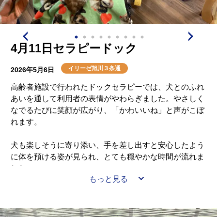
介護用語をわかりやすく説明
会社概要
見学予約
資料請求
有料老人ホームとは
4月11日セラピードック
意外と知らない介護保険の基本
イリーゼ旭川３条通
2026年5月6日
採用情報
会社概要
オーナー募集
高齢者施設で行われたドックセラピーでは、犬とのふれ
有料老人ホームを選ぶ時のポイント
あいを通して利用者の表情がやわらぎました。やさしく
なでるたびに笑顔が広がり、「かわいいね」と声がこぼ
介護費用とお金について
れます。
犬も楽しそうに寄り添い、手を差し出すと安心したよう
その他
に体を預ける姿が見られ、とても穏やかな時間が流れま
した。
もっと見る
ふれあう時間は自然と会話を生み、笑い声が広がってい
きます。
その場の空気があたたかく包まれ、笑顔に満ちたひとと