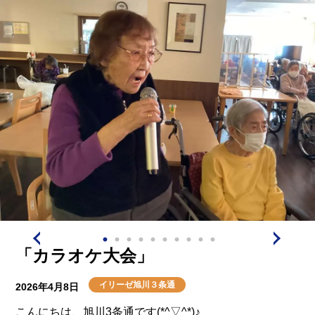
食店などさまざまなお店が入り、隣接するスーパーセン
ターも利用できるため、お買い物や外出先として親しみ
やすい施設です！
【さかい珈琲】は落ち着いた店内の雰囲気の中で、皆さ
まそれぞれお好きな飲み物を注文され、ゆったりとした
ひとときを過ごされました。
「久しぶりに喫茶店に来られて嬉しい♪」「ラテがとっ
ても美味しいね♪」といったお声も聞かれ、自然と会話
も弾み、笑顔があふれる時間となりました(*^^*)
コーヒーを頂いた後は、駄菓子屋さんでお買い物を楽し
まれました。
「カラオケ大会」
たくさん並んだ懐かしい駄菓子を前に「これ、昔からあ
ったね！」「どれも懐かしくて迷っちゃう…」と話しな
イリーゼ旭川３条通
2026年4月8日
がら、商品を選ばれておりました( *´艸｀)
こんにちは、旭川3条通です(*^▽^*)♪