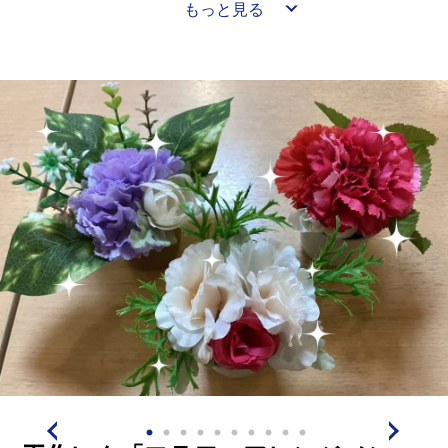
もっと見る
顔でお祝いを受け取ってくださり、会場はあたたかな雰
囲気に包まれていました(#^^#)♪
春は新しい季節の始まりでもあり、4月生まれの皆さま
の明るく穏やかな笑顔が施設内をより華やかにしてくだ
さいます。
これからもお元気で、笑顔あふれる毎日をお過ごしいた
だけますよう、職員一同心より願っております。
改めまして、お誕生日おめでとうございます。