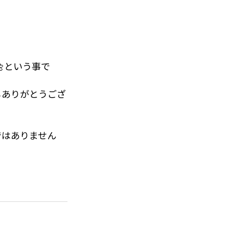
の空気吸えたこと
たのはご愛敬で
🌼という事で
(^^)/
もありがとうござ
いでよかった～
・・
ではありません
き出した美しい写