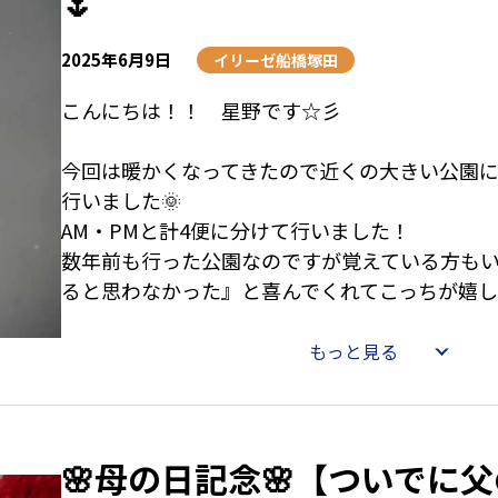
🌷
2025年6月9日
イリーゼ船橋塚田
こんにちは！！ 星野です☆彡
今回は暖かくなってきたので近くの大きい公園
行いました🌞
AM・PMと計4便に分けて行いました！
数年前も行った公園なのですが覚えている方も
ると思わなかった』と喜んでくれてこっちが嬉し
AMは池の中に鯉や亀がいっぱいいたのですが、
もっと見る
日な事もあって子供たちがたくさん😲
そのせいか鯉や亀が逃げてしまったようであま
した・・・
🌸母の日記念🌸【ついでに
しかし、ここが皆さんのいい所！！