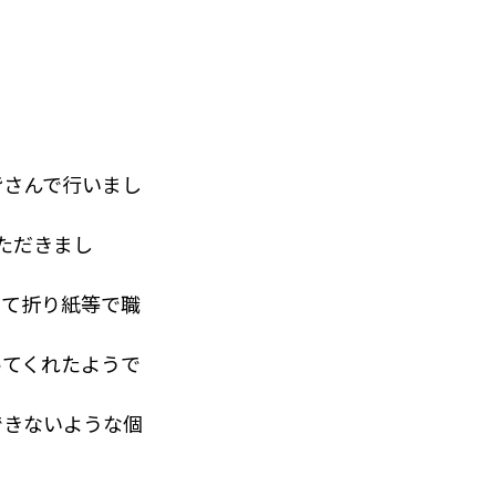
っていくの忘れた
皆さんで行いまし
ただきまし
って折り紙等で職
ってくれたようで
できないような個
違ったりすること