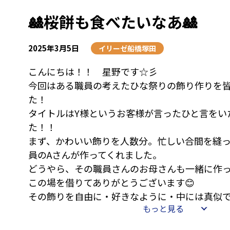
お楽しみに\(^^)/
🎎桜餅も食べたいなあ🎎
【星野のひとこと】
レク当日は夜勤明けだったので甘酒とプリン貰
2025年3月5日
イリーゼ船橋塚田
こんにちは！！ 星野です☆彡
今回はある職員の考えたひな祭りの飾り作りを
た！
タイトルはY様というお客様が言ったひと言をい
た！！
まず、かわいい飾りを人数分。忙しい合間を縫
員のAさんが作ってくれました。
どうやら、その職員さんのお母さんも一緒に作
この場を借りてありがとうございます😊
その飾りを自由に・好きなように・中には真似
もっと見る
性あふれる形に張り付けていきます！！
写真を見ていただくと花びらの位置がそれぞれ