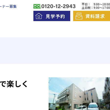
平日：
9:00～18:00
ーナー募集
土日祝：
9:00～17:00
見学予約
資料請求
料老人ホームとは
一日の流れ
護費用とお金について
で楽しく