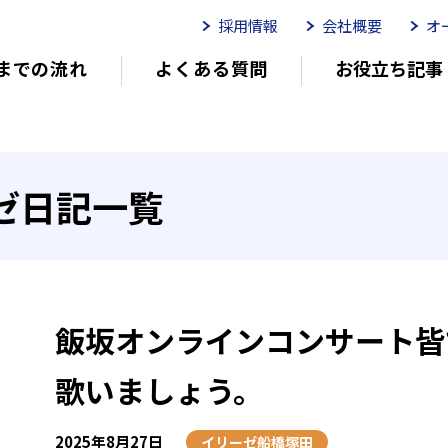
採用情報
会社概要
オ
までの流れ
よくある質問
お役立ち記事
ムイリーゼとは
介護用語をわかりやすく説明
イリーゼが選ばれる理由
有
ゼ日記一覧
有料老人ホームを選ぶ時のポイント
介
飯坂オンラインコンサート皆
歌いましょう。
2025年8月27日
イリーゼ船橋塚田