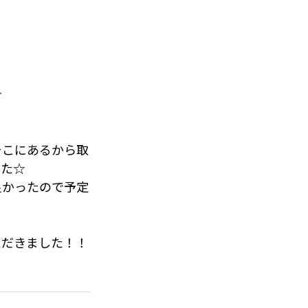
☆
！
そこにあるから取
した☆
良かったので予定
ただきました！！
と思いますの