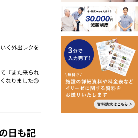
にいく外出レクを
いて『また来られ
くなりました😊
PMになると日曜
り見られませんで
父の日も記