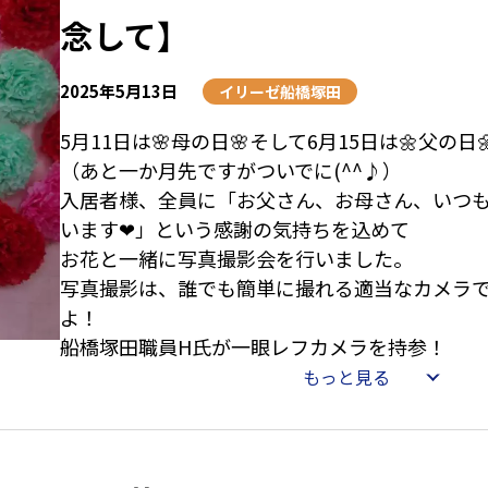
本当は期待外れに思ったかもしれないのに『外
念して】
が嬉しいわ』って😢
ただ結局1番好評だったのがアイスクリームだっ
2025年5月13日
イリーゼ船橋塚田
🍦
5月11日は🌸母の日🌸そして6月15日は🌼父の日
また来月は納涼祭を予定していますのでお楽しみに \
（あと一か月先ですがついでに(^^♪）
入居者様、全員に「お父さん、お母さん、いつ
【星野のひとこと】
います❤」という感謝の気持ちを込めて
前回は遊びに来ていた星野の家族。今回はいな
お花と一緒に写真撮影会を行いました。
仕事モードを見られるのはなぜか恥ずかしい・
写真撮影は、誰でも簡単に撮れる適当なカメラ
よ！
船橋塚田職員H氏が一眼レフカメラを持参！
まるでプロのカメラマンの様に皆様の笑顔を引
もっと見る
真を記念として撮影してくださいました。