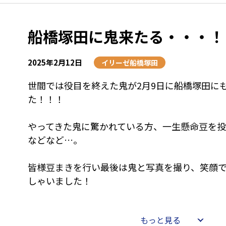
に気づくと思います🌸
お部屋にも飾ってあるので、ぜひいらっしゃった
船橋塚田に鬼来たる・・・！
てください！！
【☆星野のひとこと☆】
2025年2月12日
イリーゼ船橋塚田
毎回出すのが大変なんだよなぁ・・・
世間では役目を終えた鬼が2月9日に船橋塚田に
ただこうやって雛人形を出したり・しまったり
た！！！
ちなので、子供が大人になってからありがたみ
なぁ😿
やってきた鬼に驚かれている方、一生懸命豆を
などなど…。
皆様豆まきを行い最後は鬼と写真を撮り、笑顔
しゃいました！
もっと見る