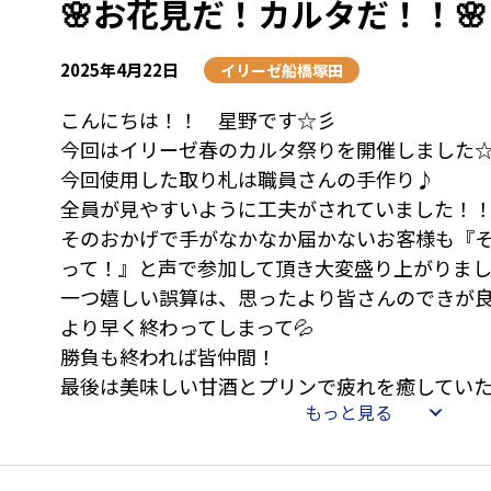
🌸お花見だ！カルタだ！！🌸
2025年4月22日
イリーゼ船橋塚田
こんにちは！！ 星野です☆彡
今回はイリーゼ春のカルタ祭りを開催しました
今回使用した取り札は職員さんの手作り♪
全員が見やすいように工夫がされていました！
そのおかげで手がなかなか届かないお客様も『
って！』と声で参加して頂き大変盛り上がりま
一つ嬉しい誤算は、思ったより皆さんのできが
より早く終わってしまって💦
勝負も終われば皆仲間！
最後は美味しい甘酒とプリンで疲れを癒してい
もっと見る
また来月もいろいろな楽しみをご提案できれば
で・・・