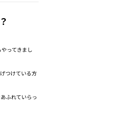
際には探してみ
？
もやってきまし
するのも子供のう
が分かるんだろう
投げつけている方
であふれていらっ