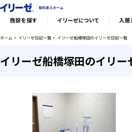
有料老人ホーム
施設を探す
イリーゼについて
入居
ホーム
イリーゼ日記一覧
イリーゼ船橋塚田のイリーゼ日記一覧
知っておきたい介護の知識
有料老人ホー
イリーゼ船橋塚田のイリー
意外と知らない介護保険の基本
会社概要
その他
イリーゼについて