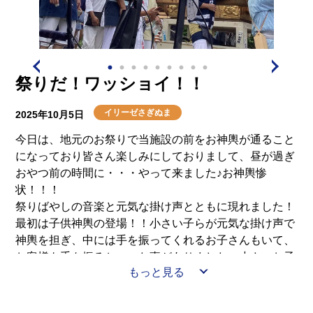
祭りだ！ワッショイ！！
イリーゼさぎぬま
2025年10月5日
今日は、地元のお祭りで当施設の前をお神輿が通ること
になっており皆さん楽しみにしておりまして、昼が過ぎ
おやつ前の時間に・・・やって来ました♪お神輿惨
状！！！
祭りばやしの音楽と元気な掛け声とともに現れました！
最初は子供神輿の登場！！小さい子らが元気な掛け声で
神輿を担ぎ、中には手を振ってくれるお子さんもいて、
お客様も手を振るといった事がありました。小さいお子
もっと見る
さんは可愛いですもんね（＾＾）
更にその後には気合の入った掛け声とともに大きな神輿
が登場！！！皆さん見入ってました。そんな中、忙しい