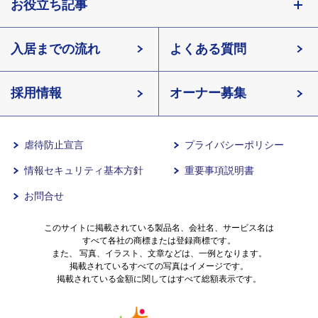
埼玉県
お役立ち記事
会社概要
千葉県
北海道
入居までの流れ
有料老人ホームイリーゼとは
知っておきたい介護の知識
宮城県
よくある質問
長野県
採用情報
イリーゼが選ばれる理由
介護用語をわかりやすく説明
愛知県
オーナー募集
滋賀県
一日の流れ
有料老人ホームとは
兵庫県
虐待防止宣言
プライバシーポリシー
情報セキュリティ基本方針
重要事項説明書
沖縄県
意外と知らない介護保険の基本
お問合せ
有料老人ホームを選ぶ時のポイント
このサイトに掲載されている製品名、会社名、サービス名は
すべて各社の商標または登録商標です。
また、 写真、イラスト、文章などは、一例となります。
掲載されているすべての写真はイメージです。
介護費用とお金について
掲載されている金額に関してはすべて総額表示です。
その他