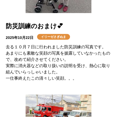
介護用語をわかりやすく説明
会社概要
見学予約
資料請求
有料老人ホームとは
防災訓練のおまけ💕
意外と知らない介護保険の基本
イリーゼさぎぬま
2025年10月22日
採用情報
会社概要
オーナー募集
去る１０月７日に行われました防災訓練の写真です。
有料老人ホームを選ぶ時のポイント
あまりにも素敵な笑顔の写真を披露していなかったもの
で、改めて紹介させてください。
介護費用とお金について
実際に消火器などの取り扱いの説明を受け、熱心に取り
組んでいらっしゃいました。
一仕事終えたこの清々しい笑顔。。。
その他