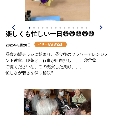
楽しくも忙しい一日😅😅😅😅😅
イリーゼさぎぬま
2025年9月26日
昼食の鰻チラシに始まり、昼食後のフラワーアレンジメ
ント教室、喫茶と、行事が目白押し、、、🤤😊😅
ご覧くださいな、この充実した笑顔、、、
忙しさが若さを保つ秘訣⁉️