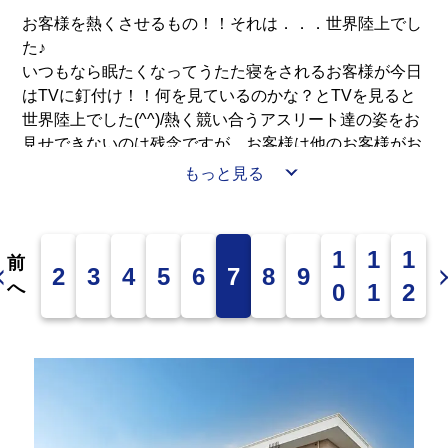
お客様を熱くさせるもの！！それは．．．世界陸上でし
た♪
いつもなら眠たくなってうたた寝をされるお客様が今日
はTVに釘付け！！何を見ているのかな？とTVを見ると
世界陸上でした(^^)/熱く競い合うアスリート達の姿をお
見せできないのは残念ですが、お客様は他のお客様がお
休みになられた後も熱心に観戦されておりました。
もっと見る
秋の夜長楽しんでくださいね🎵
1
1
1
前
2
3
4
5
6
7
8
9
へ
0
1
2