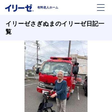
有料老人ホーム
施設を探す
イリーゼさぎぬまのイリーゼ日記一
覧
イリーゼについて
入居までの流れ
イリーゼについて
よくある質問
有料老人ホームイリーゼとは
お役立ち記事
イリーゼが選ばれる理由
知っておきたい介護の知識
一日の流れ