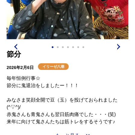
節分
イリーゼ八潮
2026年2月6日
毎年恒例行事☆
節分に鬼退治をしましたー！！！
みなさま笑顔全開で豆（玉）を投げておられました
(^▽^)/
赤鬼さんも青鬼さんも翌日筋肉痛でした・・・(笑)
来年に向けて鬼さんたちは筋トレをするそうです♪