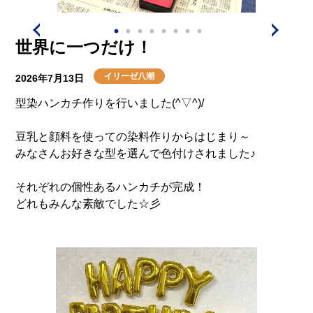
介護用語をわかりやすく説明
会社概要
見学予約
資料請求
有料老人ホームとは
世界に一つだけ！
イリーゼ八潮
2026年7月13日
意外と知らない介護保険の基本
型染ハンカチ作りを行いました(^▽^)/
採用情報
会社概要
オーナー募集
有料老人ホームを選ぶ時のポイント
豆乳と顔料を使っての染料作りからはじまり～
みなさんお好きな型を選んで色付けされました♪
介護費用とお金について
それぞれの個性あるハンカチが完成！
どれもみんな素敵でした☆彡
その他