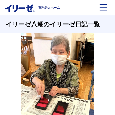
有料老人ホーム
施設を探す
イリーゼ八潮のイリーゼ日記一覧
イリーゼについて
入居までの流れ
イリーゼについて
よくある質問
有料老人ホームイリーゼとは
お役立ち記事
イリーゼが選ばれる理由
知っておきたい介護の知識
一日の流れ