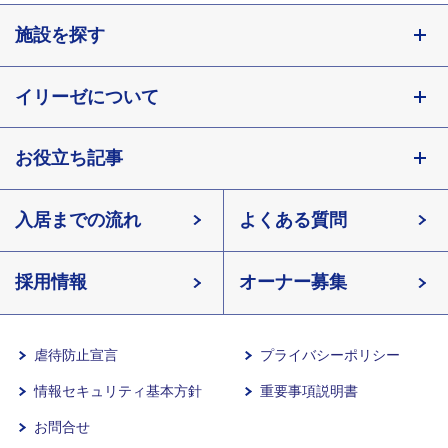
施設を探す
東京都
イリーゼについて
神奈川県
埼玉県
お役立ち記事
会社概要
千葉県
北海道
入居までの流れ
有料老人ホームイリーゼとは
知っておきたい介護の知識
宮城県
よくある質問
長野県
採用情報
イリーゼが選ばれる理由
介護用語をわかりやすく説明
愛知県
オーナー募集
滋賀県
一日の流れ
有料老人ホームとは
兵庫県
虐待防止宣言
プライバシーポリシー
情報セキュリティ基本方針
重要事項説明書
沖縄県
意外と知らない介護保険の基本
お問合せ