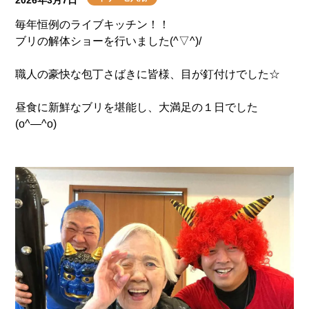
2026年3月7日
毎年恒例のライブキッチン！！
ブリの解体ショーを行いました(^▽^)/
職人の豪快な包丁さばきに皆様、目が釘付けでした☆
昼食に新鮮なブリを堪能し、大満足の１日でした
(o^―^o)