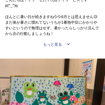
p(^_^)q
ほんとに暑い日が続きますね💦💦6月とは思えません😥
まだ体が暑さに慣れてないうちが1番熱中症にかかりや
すいというので無理はせず、暑かったらしっかり涼んで
から次の行動しましょうね！
もっと見る
そして先週のレクリエーションは、曜日対抗レクリエー
ションを行いました。他の曜日に負けないように応援も
熱が入りました！！
お皿の上に得点が書いてありボールを投げるのですが、
中々思い通りにいかず皆様もどかしいようでした🤭高得
点の近くにハズレがあったり…
結果はというと…火曜日に圧勝でした🥳
技だけではなく、運も重要になってくるので火曜日チー
ムは最強でしたね😉