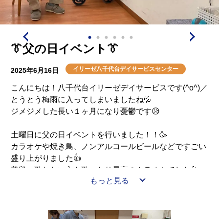
介護用語をわかりやすく説明
会社概要
見学予約
資料請求
有料老人ホームとは
👔父の日イベント👔
意外と知らない介護保険の基本
イリーゼ八千代台デイサービスセンター
2025年6月16日
採用情報
会社概要
オーナー募集
こんにちは！八千代台イリーゼデイサービスです(^o^)／
有料老人ホームを選ぶ時のポイント
とうとう梅雨に入ってしまいましたね💦
ジメジメした長い１ヶ月になり憂鬱です😥
介護費用とお金について
土曜日に父の日イベントを行いました！！🥳
カラオケや焼き鳥、ノンアルコールビールなどですごい
その他
盛り上がりました👍
普段、歌わない方も歌ったり最高のカラオケでした🎤
もっと見る
スタッフも衣装を着て懐かしい歌を歌い、こちらも大盛
り上がりで終わりました🤩
ご利用者様へ日頃の感謝をお伝えし、楽しいイベントに
なりました😁