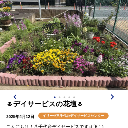
になりました🫡
そしてカラオケをして、デイサービスの1日が終わりま
した🤗
🌷デイサービスの花壇🌷
イリーゼ八千代台デイサービスセンター
2025年4月12日
こんにちは！八千代台デイサービスです♪( ´θ｀)