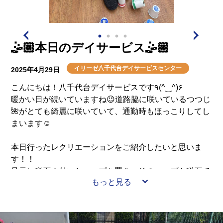
🤹🏼本日のデイサービス🤹🏼
イリーゼ八千代台デイサービスセンター
2025年4月29日
こんにちは！八千代台デイサービスです٩(^‿^)۶
暖かい日が続いていますね😉道路脇に咲いているつつじ
🌺がとても綺麗に咲いていて、通勤時もほっこりしてし
まいます☺️
本日行ったレクリエーションをご紹介したいと思いま
す！！
足元に磁石の付いたコップを置き、そのコップを磁石で
もっと見る
釣るのですが、案外ゆらゆらして中々釣れない💦そして
釣ったコップを同じ色ごとに積み重ねてゆくのです😳
簡単そうですが頭も使い、手も使い、足も使うとてもも
どかしい楽しいゲームでした😄皆様の応援の声も励まし