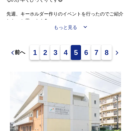
先週、キーホルダー作りのイベントを行ったのでご紹介
したいと思います💪
もっと見る
デイサービスの花壇からとったお花を使い、押し花を作
りました。今はレンジであっという間に押し花が作れる
んですよ！
その押し花を密閉し、キーホルダーの入れ物に入れるだ
1
2
3
4
5
6
7
8
前へ
けなのですが、お花の種類を選ぶことや配置など、それ
ぞれ個性が出て良い作品に仕上がりました👏皆様、相談
しながら楽しくできたと思います🤗