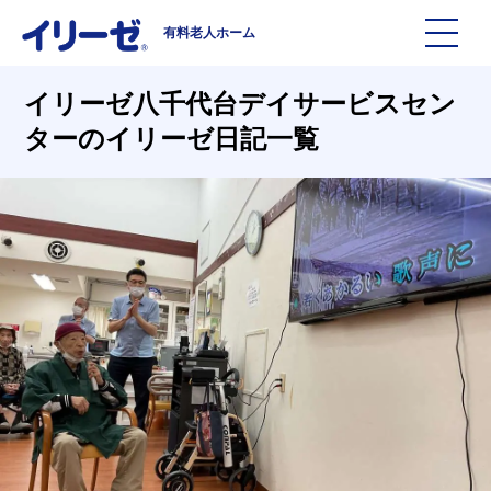
有料老人ホーム
施設を探す
イリーゼ八千代台デイサービスセン
ターのイリーゼ日記一覧
イリーゼについて
入居までの流れ
イリーゼについて
よくある質問
有料老人ホームイリーゼとは
お役立ち記事
イリーゼが選ばれる理由
知っておきたい介護の知識
一日の流れ