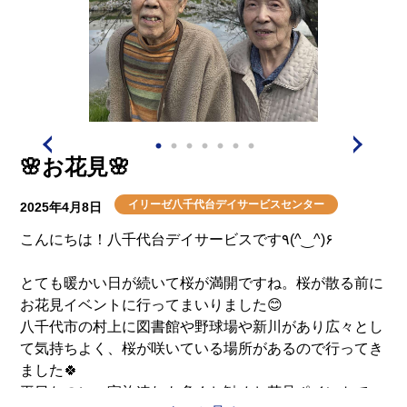
🌸お花見🌸
イリーゼ八千代台デイサービスセンター
2025年4月8日
こんにちは！八千代台デイサービスです٩(^‿^)۶
とても暖かい日が続いて桜が満開ですね。桜が散る前に
お花見イベントに行ってまいりました😊
八千代市の村上に図書館や野球場や新川があり広々とし
て気持ちよく、桜が咲いている場所があるので行ってき
ました🍀
平日なのに、家族連れも多くお勧めお花見ポイントで