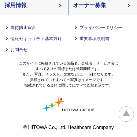
長野県
採用情報
イリーゼが選ばれる理由
介護用語をわかりやすく説明
愛知県
オーナー募集
滋賀県
一日の流れ
有料老人ホームとは
兵庫県
虐待防止宣言
プライバシーポリシー
情報セキュリティ基本方針
重要事項説明書
沖縄県
意外と知らない介護保険の基本
お問合せ
有料老人ホームを選ぶ時のポイント
このサイトに掲載されている製品名、会社名、サービス名は
すべて各社の商標または登録商標です。
また、 写真、イラスト、文章などは、一例となります。
掲載されているすべての写真はイメージです。
介護費用とお金について
掲載されている金額に関してはすべて総額表示です。
その他
© HITOWA Co., Ltd. Healthcare Company