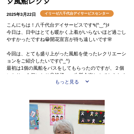
🎈風船レク🎈
イリーゼ八千代台デイサービスセンター
2025年3月22日
こんにちは！八千代台デイサービスです٩(^‿^)۶
今日は、日中はとても暖かく上着がいらないほど過ごし
やすかったですね😁開花宣言が待ち遠しいです🌸
今回は、とても盛り上がった風船を使ったレクリエーシ
ョンをご紹介したいです(^_^)
最初は1個の風船をパスをしてもらったのですが、２個
になり、３個になり😆皆様、一生懸命楽しんでおられま
もっと見る
した！！
３個の風船に1文字ずつ文字を貼り、何という単語にな
るか当てるクイズもしましたがとても熱くヒートアップ
しておりました🤗
これからもどんどんレクリエーションなど楽しい事をご
紹介して行きたいと思います💪