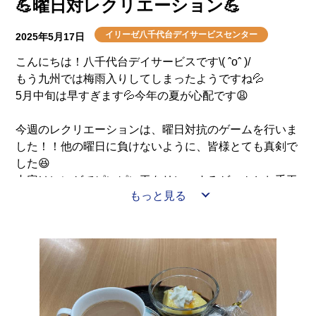
💪曜日対レクリエーション💪
イリーゼ八千代台デイサービスセンター
2025年5月17日
こんにちは！八千代台デイサービスです\( ˆoˆ )/
もう九州では梅雨入りしてしまったようですね💦
5月中旬は早すぎます💦今年の夏が心配です😩
今週のレクリエーションは、曜日対抗のゲームを行いま
した！！他の曜日に負けないように、皆様とても真剣で
した😆
内容はレンゲでピンピン玉をリレーするゲームとお手玉
もっと見る
を手のひらではずませ回数を競うゲームを行いました。
特にお手玉ゲームでは、1人でも落ちてしまったら終わ
りなので、緊張感が半端なかったです💦
協力して皆様良い結果が残せたと思います🥳
燃えましたね！！またいろんなゲームに挑戦しましょう
ね！！