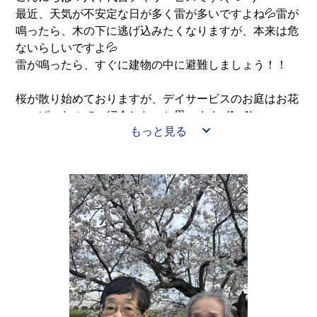
最近、天気が不安定な日が多く雷が多いですよね💦雷が
鳴ったら、木の下に逃げ込みたくなりますが、本来は危
ないらしいですよ💦
雷が鳴ったら、すぐに建物の中に避難しましょう！！
桜が散り始めておりますが、デイサービスのお庭はお花
いっぱいなので、紹介したいと思います٩(^‿^)۶
もっと見る
色々な色のお花が咲き誇り、とても綺麗ですよね🤩
金魚草やパンジー、ビオラ、ネモフィラなどなど…。ご
利用者様もお庭に椅子を出しよく日向ぼっこをしており
ます(o^^o)