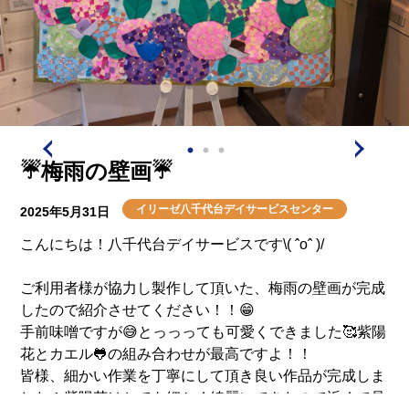
☔️梅雨の壁画☔️
イリーゼ八千代台デイサービスセンター
2025年5月31日
こんにちは！八千代台デイサービスです\( ˆoˆ )/
ご利用者様が協力し製作して頂いた、梅雨の壁画が完成
したので紹介させてください！！😁
手前味噌ですが😅とっっっても可愛くできました🥰紫陽
花とカエル🐸の組み合わせが最高ですよ！！
皆様、細かい作業を丁寧にして頂き良い作品が完成しま
した！紫陽花はとても細かく綺麗にできたので近くで是