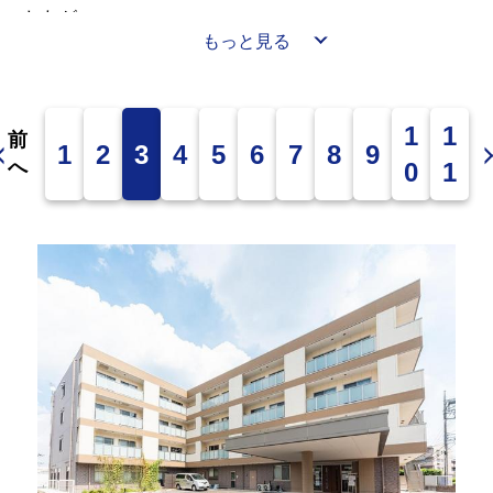
したが、
もっと見る
皆様絶好の桜を見て楽しまれておりました🌸
1
1
前
1
2
3
4
5
6
7
8
9
へ
0
1