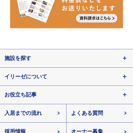
施設を探す
東京都
イリーゼについて
神奈川県
埼玉県
お役立ち記事
会社概要
千葉県
北海道
入居までの流れ
有料老人ホームイリーゼとは
知っておきたい介護の知識
宮城県
よくある質問
長野県
採用情報
イリーゼが選ばれる理由
介護用語をわかりやすく説明
愛知県
オーナー募集