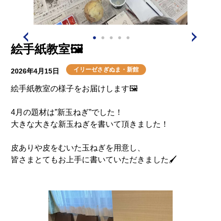
介護用語をわかりやすく説明
会社概要
見学予約
資料請求
有料老人ホームとは
絵手紙教室🖼️
意外と知らない介護保険の基本
イリーゼさぎぬま・新館
2026年4月15日
採用情報
会社概要
オーナー募集
絵手紙教室の様子をお届けします🖼️
有料老人ホームを選ぶ時のポイント
4月の題材は”新玉ねぎ”でした！
介護費用とお金について
大きな大きな新玉ねぎを書いて頂きました！
皮ありや皮をむいた玉ねぎを用意し、
その他
皆さまとてもお上手に書いていただきました🖌