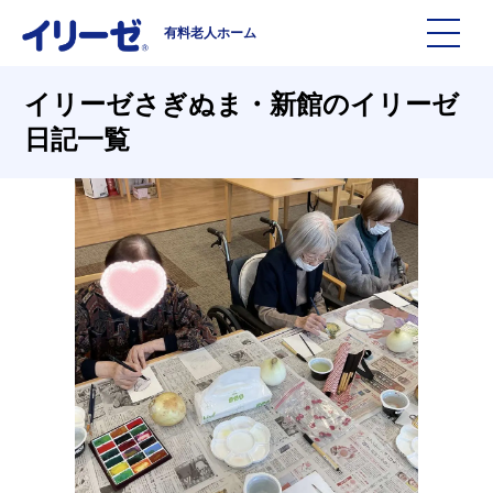
有料老人ホーム
施設を探す
イリーゼさぎぬま・新館のイリーゼ
日記一覧
イリーゼについて
入居までの流れ
イリーゼについて
よくある質問
有料老人ホームイリーゼとは
お役立ち記事
イリーゼが選ばれる理由
知っておきたい介護の知識
一日の流れ