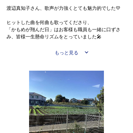
渡辺真知子さん、歌声が力強くとても魅力的でした💛
ヒットした曲を何曲も歌ってくださり、
「かもめが翔んだ日」はお客様も職員も一緒に口ずさ
み、皆様一生懸命リズムをとっていました🎤
今回から手作りうちわも用意され、いつもより楽しまれ
もっと見る
ていました(^^♪
また、次回お楽しみに(^_-)-☆