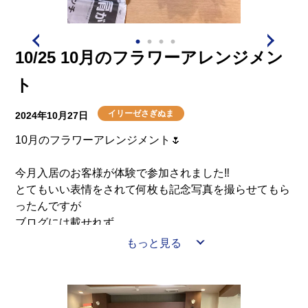
10/25 10月のフラワーアレンジメン
ト
イリーゼさぎぬま
2024年10月27日
10月のフラワーアレンジメント🌷
今月入居のお客様が体験で参加されました‼
とてもいい表情をされて何枚も記念写真を撮らせてもら
ったんですが
ブログには載せれず…
ですが、娘様も見学され楽しまれている様子に喜ばれて
もっと見る
いました(*^^)v