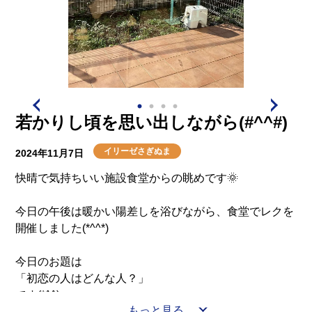
若かりし頃を思い出しながら(#^^#)
イリーゼさぎぬま
2024年11月7日
快晴で気持ちいい施設食堂からの眺めです🌞
今日の午後は暖かい陽差しを浴びながら、食堂でレクを
開催しました(*^^*)
今日のお題は
「初恋の人はどんな人？」
です(*^^)v
もっと見る