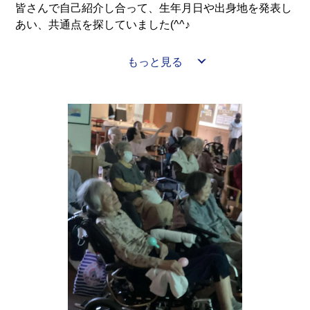
皆さんで自己紹介し合って、生年月日や出身地を発表し
あい、共通点を探していました(^^♪
前回のお題は「初恋の人」でしたが、今日はどんなお話
もっと見る
をしているんでしょうか！？💛
昔からの友人同士のような雰囲気ですね(^_-)-☆