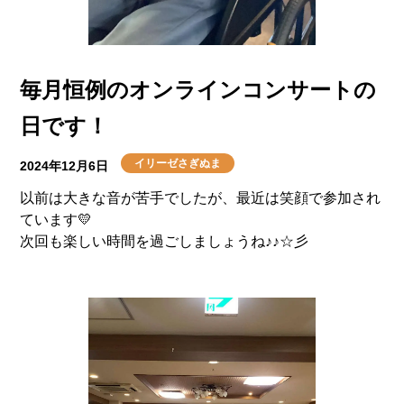
介護用語をわかりやすく説明
会社概要
見学予約
資料請求
有料老人ホームとは
毎月恒例のオンラインコンサートの
意外と知らない介護保険の基本
日です！
採用情報
会社概要
オーナー募集
有料老人ホームを選ぶ時のポイント
イリーゼさぎぬま
2024年12月6日
以前は大きな音が苦手でしたが、最近は笑顔で参加され
介護費用とお金について
ています💛
次回も楽しい時間を過ごしましょうね♪♪☆彡
その他