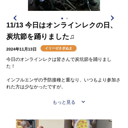
11/13 今日はオンラインレクの日、
炭坑節を踊りました♫
イリーゼさぎぬま
2024年11月13日
今日のオンラインレクは皆さんで炭坑節を踊りまし
た！
インフルエンザの予防接種と重なり、いつもより参加さ
れた方は少なかったですが、
さぎぬまは歌うことが好きな方が多く、いっぱい声を出
もっと見る
してくださいました(*^^)v
ただ参加されるだけでも、音を聴いて楽しんで頂けてま