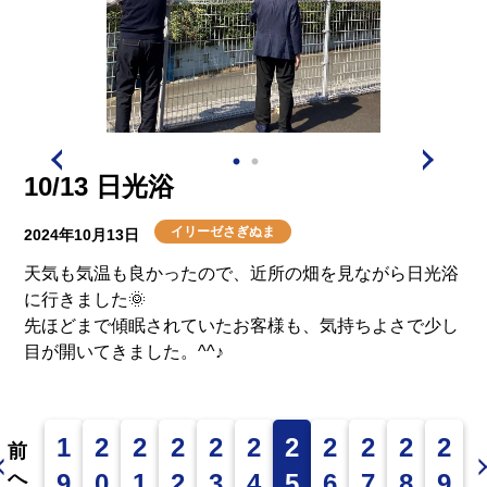
10/13 日光浴
イリーゼさぎぬま
2024年10月13日
天気も気温も良かったので、近所の畑を見ながら日光浴
に行きました🌞
先ほどまで傾眠されていたお客様も、気持ちよさで少し
目が開いてきました。^^♪
1
2
2
2
2
2
2
2
2
2
2
前
へ
9
0
1
2
3
4
5
6
7
8
9