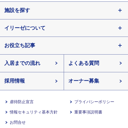
施設を探す
東京都
イリーゼについて
神奈川県
埼玉県
お役立ち記事
会社概要
千葉県
北海道
入居までの流れ
有料老人ホームイリーゼとは
知っておきたい介護の知識
宮城県
よくある質問
長野県
採用情報
イリーゼが選ばれる理由
介護用語をわかりやすく説明
愛知県
オーナー募集
滋賀県
一日の流れ
有料老人ホームとは
兵庫県
虐待防止宣言
プライバシーポリシー
情報セキュリティ基本方針
重要事項説明書
沖縄県
意外と知らない介護保険の基本
お問合せ