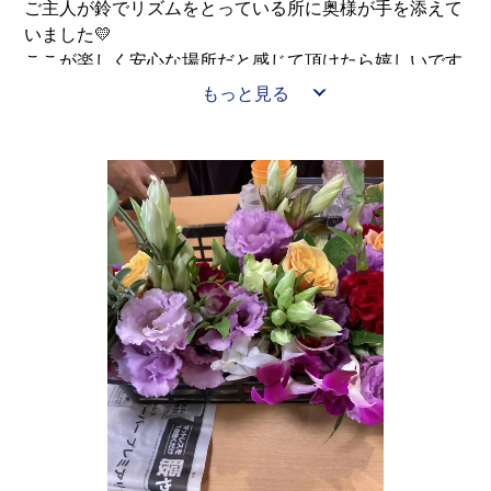
ご主人が鈴でリズムをとっている所に奥様が手を添えて
いました💛
ここが楽しく安心な場所だと感じて頂けたら嬉しいです
(≧▽≦)
もっと見る
カラオケ皆勤賞のお客様！
本日お誕生日‼
サプライズで皆様とハッピーバースデーの歌を歌い、
いい笑顔頂きました(*^^)v