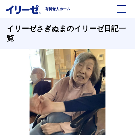
有料老人ホーム
施設を探す
イリーゼさぎぬまのイリーゼ日記一
覧
イリーゼについて
入居までの流れ
イリーゼについて
よくある質問
有料老人ホームイリーゼとは
お役立ち記事
イリーゼが選ばれる理由
知っておきたい介護の知識
一日の流れ