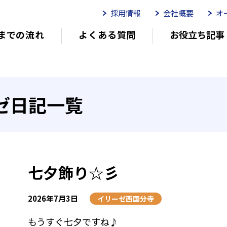
採用情報
会社概要
オ
までの流れ
よくある質問
お役立ち記事
ムイリーゼとは
介護用語をわかりやすく説明
イリーゼが選ばれる理由
有
ゼ日記一覧
有料老人ホームを選ぶ時のポイント
介
七夕飾り☆彡
2026年7月3日
イリーゼ西国分寺
もうすぐ七夕ですね♪