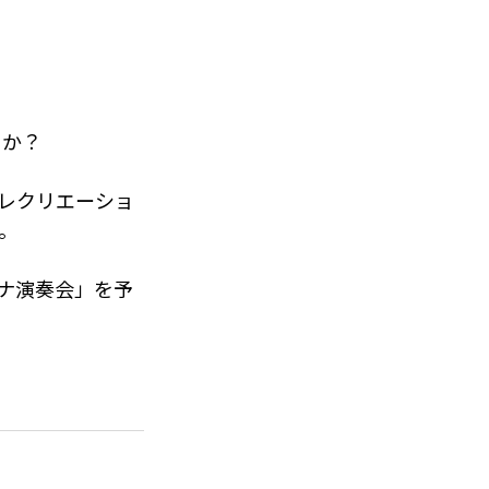
うか？
楽レクリエーショ
。
リナ演奏会」を予