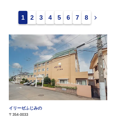
1
2
3
4
5
6
7
8
イリーゼふじみの
〒354-0033