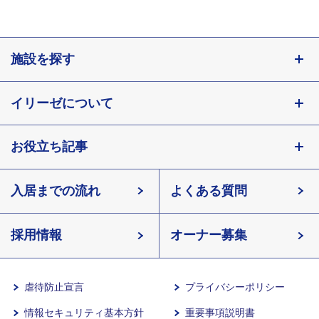
施設を探す
東京都
イリーゼについて
神奈川県
埼玉県
お役立ち記事
会社概要
千葉県
北海道
入居までの流れ
有料老人ホームイリーゼとは
知っておきたい介護の知識
宮城県
よくある質問
長野県
採用情報
イリーゼが選ばれる理由
介護用語をわかりやすく説明
愛知県
オーナー募集
滋賀県
一日の流れ
有料老人ホームとは
兵庫県
虐待防止宣言
プライバシーポリシー
情報セキュリティ基本方針
重要事項説明書