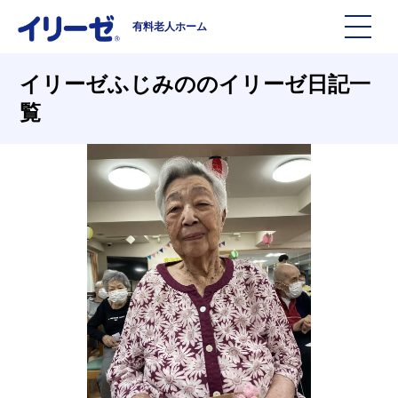
有料老人ホーム
施設を探す
イリーゼふじみののイリーゼ日記一
覧
イリーゼについて
入居までの流れ
イリーゼについて
よくある質問
有料老人ホームイリーゼとは
お役立ち記事
イリーゼが選ばれる理由
知っておきたい介護の知識
一日の流れ