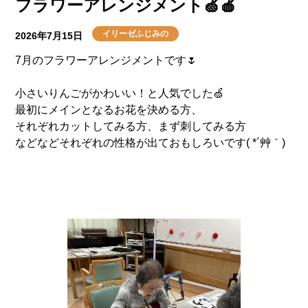
フラワーアレンジメント🍏🍎
慣れず寂しさから泣いてしまうこともありましたが、
今ではお友達ができて、こうして外出もできて、かっこ
イリーゼふじみの
2026年7月15日
いい指揮者のお兄さんとツーショットも撮れて( *´艸｀)
7月のフラワーアレンジメントです🌷
楽しそうなTさんの姿に、ふじみの一同安心していま
す。
小さいりんごがかわいい！と人気でした🍏
これからもサポートさせてください♡
最初にメインとなるお花を決める方、
それぞれカットしてみる方、まず刺してみる方
などなどそれぞれの性格が出ておもしろいです( *´艸｀)