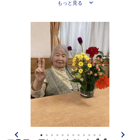
く、今叶えたい夢を、様々なジャンルで実現していくプ
もっと見る
ロジェクト。
入居者様の心と体の健康を保つために、自分自身を深く
知るきっかけ作りをします。
ホーム、ご家族、地域と連携しての取り組み。
↑この第1弾として「音楽を聞きたい」と言う夢を叶える
ために、7月5日 コピス三芳ホールにチャリティコンサ
ートを聞きに行ってきました。
特にこちらのTさん、介護施設で働いていたそうで、な
んと当時コピス三芳のこのコンサートに職員としてご入
居者様と一緒に行ったことがあるのだとか・・・✨
「まさか、私が連れて行ってもらう側になるなんて夢に
も思わなかったけれど、何かのご縁ね。
ここへ来たら、いろいろ思い出して涙が出ちゃった。う
れしい。」と、思い出を語ってくださりました。
また、Tさんはご入居して3か月。はじめは新しい環境に