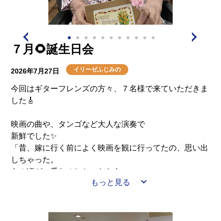
介護用語をわかりやすく説明
会社概要
見学予約
資料請求
有料老人ホームとは
７月🌻誕生日会
意外と知らない介護保険の基本
イリーゼふじみの
2026年7月27日
採用情報
会社概要
オーナー募集
今回はギターフレンズの方々、７名様で来ていただきま
有料老人ホームを選ぶ時のポイント
した🎸
介護費用とお金について
映画の曲や、タンゴなど大人な演奏で
新鮮でした✨
「昔、嫁に行く前によく映画を観に行ってたの、思い出
その他
しちゃった。
あの頃が一番たのしかったなあ」
もっと見る
「タンゴで、昔社交ダンスやってたの。うれしい！」
など皆様喜ばれていました☺
そして、今月100歳になられた方✨