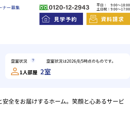
平日：
9:00～18:00
ーナー募集
土日祝：
9:00～17:00
見学予約
資料請求
料老人ホームとは
一日の流れ
空室状況
空室状況は2026/8/5時点のものです。
護費用とお金について
2室
1人部屋
と安全をお届けするホーム。笑顔と心あるサービ
ントランスは施錠しており、インターホンで事務所
エントラン
きるよう、段差のないバリアフリー設計。車寄せが
す。ご来館
両も止めやすくなっています。
族様との一