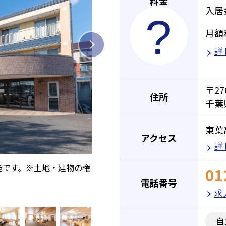
料金
入居
月額
詳
〒27
住所
千葉
東葉
アクセス
詳
能です。※土地・建物の権
01
電話番号
求
自