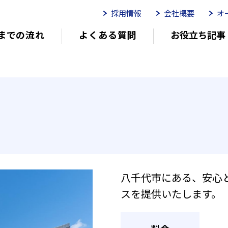
採用情報
会社概要
オ
までの流れ
よくある質問
お役立ち記事
ムイリーゼとは
介護用語をわかりやすく説明
イリーゼが選ばれる理由
有
有料老人ホームを選ぶ時のポイント
介
八千代市にある、安心
外観エントランス
防犯対策としてエ
スを提供いたします。
とつながります。車いすで出入りで
あるので雨の日も安心です。救急車