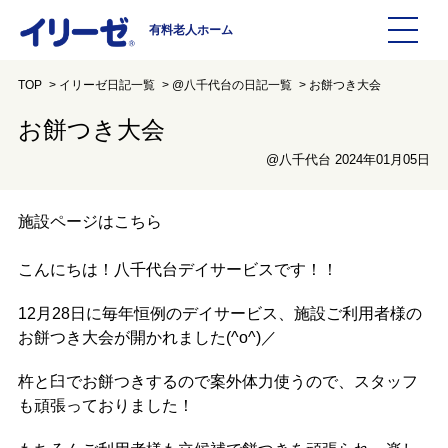
有料老人ホーム
TOP
イリーゼ日記一覧
@八千代台の日記一覧
お餅つき大会
施設を探す
お餅つき大会
イリーゼについて
@八千代台 2024年01月05日
入居までの流れ
イリーゼについて
施設ページはこちら
よくある質問
有料老人ホームイリーゼとは
こんにちは！八千代台デイサービスです！！
12月28日に毎年恒例のデイサービス、施設ご利用者様の
お役立ち記事
イリーゼが選ばれる理由
お餅つき大会が開かれました(^o^)／
杵と臼でお餅つきするので案外体力使うので、スタッフ
介護用語をわかりやすく説明
一日の流れ
も頑張っておりました！