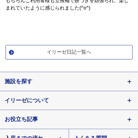
有料老人ホームとは
会社概要
もちろんご利用者様も立候補で餅つきを頑張られ、楽し
見学予約
資料請求
まれていたように感じられました(^o^)
知っておきたい介護の知識
意外と知らない介護保険の基本
採用情報
会社概要
オーナー募集
イリーゼ日記一覧へ
有料老人ホームを選ぶ時のポイント
介護費用とお金について
施設を探す
その他
東京都
イリーゼについて
神奈川県
埼玉県
お役立ち記事
有料老人ホーム イリーゼとは
千葉県