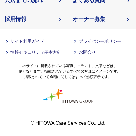
北海道
入居までの流れ
有料老人ホームイリーゼとは
介護用語をわかりやすく説明
宮城県
よくある質問
長野県
採用情報
イリーゼが選ばれる理由
有料老人ホームとは
愛知県
オーナー募集
滋賀県
一日の流れ
知っておきたい介護の知識
兵庫県
サイト利用ガイド
プライバシーポリシー
情報セキュリティ基本方針
お問合せ
沖縄県
意外と知らない介護保険の基本
このサイトに掲載されている写真、イラスト、文章などは、
一例となります。掲載されているすべての写真はイメージです。
有料老人ホームを選ぶ時のポイント
掲載されている金額に関してはすべて総額表示です。
介護費用とお金について
その他
© HITOWA Care Services Co., Ltd.