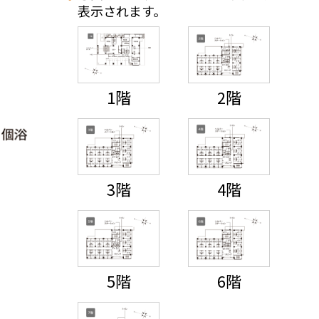
表示されます。
1階
2階
3階
4階
5階
6階