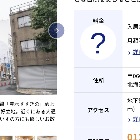
料金
入居
月額
詳
〒06
住所
北海
地下
豊線「豊水すすきの」駅よ
ｍ）
アクセス
い好立地。近くにある大通
詳
いすの方にも優しいお散
01