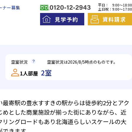
平日：
9:00～18:00
ーナー募集
土日祝：
9:00～17:00
見学予約
資料請求
料老人ホームとは
一日の流れ
空室状況
空室状況は2026/8/5時点のものです。
護費用とお金について
2室
1人部屋
い最寄駅の豊水すすきの駅からは徒歩約2分とアク
ントランスは施錠しており、インターホンで事務所
エントラン
じめとした商業施設が揃った街にありながら、近
きるよう、段差のないバリアフリー設計。車寄せが
す。ご来館
両も止めやすくなっています。
族様との一
クリングロードもあり北海道らしいスケールの大
ができます。