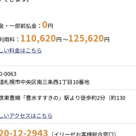
0
金・一部前払金：
円
110,620
125,620
利用料：
円
～
円
しい料金はこちら
0-0063
道札幌市中央区南三条西1丁目10番地
鉄東豊線「豊水すすきの」駅より徒歩約2分（約130
しいアクセスはこちら
20-12-2943
（イリーゼお客様総合窓口）