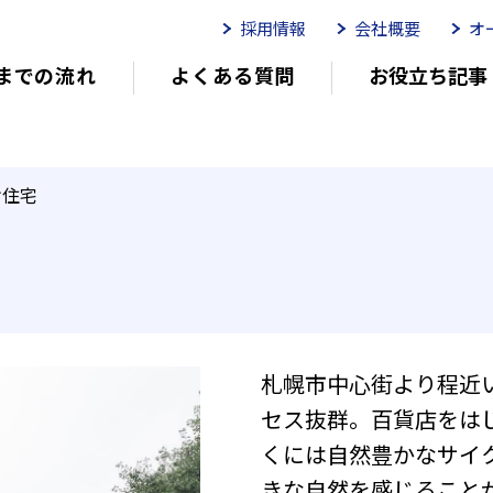
採用情報
会社概要
オ
までの流れ
よくある質問
お役立ち記事
ムイリーゼとは
介護用語をわかりやすく説明
イリーゼが選ばれる理由
有
け住宅
有料老人ホームを選ぶ時のポイント
介
札幌市中心街より程近
外観エントランス
防犯対策としてエ
セス抜群。百貨店をは
とつながります。車いすで出入りで
あるので雨の日も安心です。救急車
くには自然豊かなサイ
きな自然を感じること