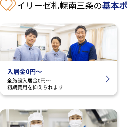
イリーゼ札幌南三条の
基本
入居金0円～
全施設入居金0円～
初期費用を抑えられます