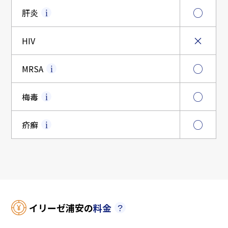
○
肝炎
×
HIV
○
MRSA
○
梅毒
○
疥癬
イリーゼ浦安の
料金