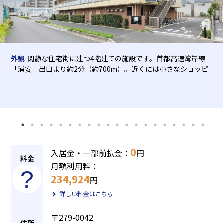
介護用語をわかりやすく説明
会社概要
見学予約
資料請求
有料老人ホームとは
外観
閑静な住宅街に建つ4階建ての施設です。首都高速湾岸線
意外と知らない介護保険の基本
「浦安」出口より約2分（約700m）。近くには小さなショッピ
採用情報
会社概要
オーナー募集
ングモールがあり、利便性の良い立地です。※土地・建物の権
有料老人ホームを選ぶ時のポイント
利形態：事業主体非所有
介護費用とお金について
その他
0
入居金・一部前払金：
円
料金
月額利用料：
234,924
円
詳しい料金はこちら
〒279-0042
住所