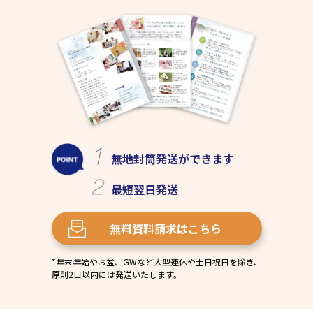
無地封筒発送
ができます
最短
翌日発送
無料資料請求
はこちら
*年末年始やお盆、GWなど大型連休や土日祝日を除き、
原則2日以内には発送いたします。