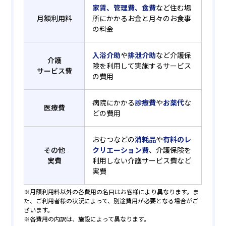
家賃、管理費、食費
など住む場
月額利用料
所にかかるお金と月々のお食事
の料金
入浴介助
や
排泄介助
など介護保
介護
険を利用して実施するサービス
サービス費
の費用
病院にかかる
診療費
や
お薬代
な
医療費
どの費用
おむつなどの
消耗品
や
有料のレ
その他
クリエーション費
、介護保険を
実費
利用しない介護サービス費など
実費
※月額利用料以外の各費用の名目はお客様により異なります。ま
た、ご利用者様の状況によって、別途費用が必要となる場合がご
ざいます。
※各費用の内訳は、施設によって異なります。