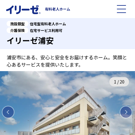
有料老人ホーム
施設類型
住宅型有料老人ホーム
施設を探す
介護保険
在宅サービス利用可
イリーゼ浦安
イリーゼについて
浦安市にある、安心と安全をお届けするホーム。笑顔と
入居までの流れ
イリーゼについて
心あるサービスを提供いたします。
よくある質問
有料老人ホームイリーゼとは
1
/
20
お役立ち記事
イリーゼが選ばれる理由
知っておきたい介護の知識
一日の流れ