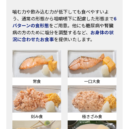
噛む力や飲み込む力が低下しても食べやすいよ
う、通常の形態から咀嚼嚥下に配慮した形態まで
6
パターンの食形態
をご用意。他にも糖尿病や腎臓
病の方のために塩分を調整するなど、
お身体の状
況に合わせたお食事
を提供いたします。
常食
一口大食
刻み食
極きざみ食