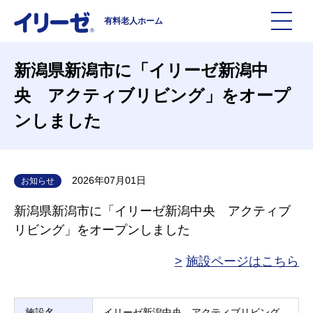
有料老人ホーム
施設を探す
新潟県新潟市に「イリーゼ新潟中
央 アクティブリビング」をオープ
イリーゼについて
ンしました
入居までの流れ
イリーゼについて
2026年07月01日
お知らせ
よくある質問
有料老人ホームイリーゼとは
新潟県新潟市に「イリーゼ新潟中央 アクティブ
リビング」をオープンしました
お役立ち記事
イリーゼが選ばれる理由
施設ページはこちら
知っておきたい介護の知識
一日の流れ
施設名
イリーゼ新潟中央 アクティブリビング