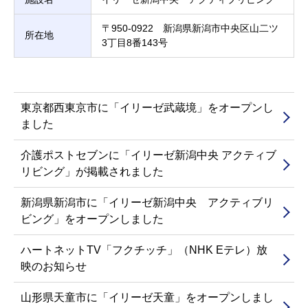
介護用語をわかりやすく説明
会社概要
見学予約
資料請求
〒950-0922 新潟県新潟市中央区山二ツ
所在地
有料老人ホームとは
3丁目8番143号
意外と知らない介護保険の基本
東京都西東京市に「イリーゼ武蔵境」をオープンし
有料老人ホームを選ぶ時のポイント
ました
採用情報
会社概要
オーナー募集
介護ポストセブンに「イリーゼ新潟中央 アクティブ
介護費用とお金について
リビング」が掲載されました
新潟県新潟市に「イリーゼ新潟中央 アクティブリ
その他
ビング」をオープンしました
ハートネットTV「フクチッチ」（NHK Eテレ）放
映のお知らせ
山形県天童市に「イリーゼ天童」をオープンしまし