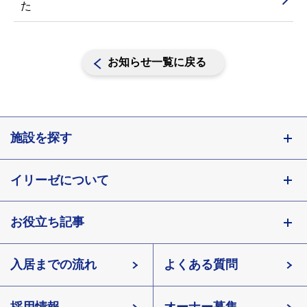
た
お知らせ一覧に戻る
施設を探す
東京都
イリーゼについて
神奈川県
埼玉県
お役立ち記事
会社概要
千葉県
北海道
入居までの流れ
有料老人ホームイリーゼとは
知っておきたい介護の知識
宮城県
よくある質問