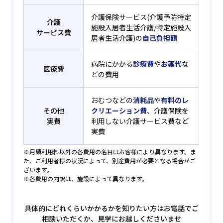
介護保険サービス(介護予防特定
介護
施設入居者生活介護/特定施設入
サービス費
居者生活介護)の
自己負担額
病院にかかる
診療費
や
お薬代
な
医療費
どの費用
おむつなどの
消耗品
や
有料のレ
その他
クリエーション費
、介護保険を
実費
利用しない介護サービス費など
実費
※月額利用料以外の各費用の名目はお客様により異なります。ま
た、ご利用者様の状況によって、別途費用が必要となる場合がご
ざいます。
※各費用の内訳は、施設によって異なります。
具体的にどれくらいかかるかを知りたい方はお電話でご
相談いただくか、見学にお越しくださいませ