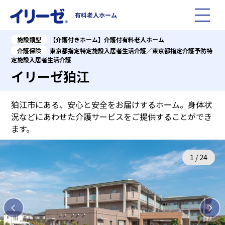
有料老人ホーム
施設類型
【介護付きホーム】介護付有料老人ホーム
施設を探す
介護保険
東京都指定特定施設入居者生活介護／東京都指定介護予防特
定施設入居者生活介護
イリーゼ狛江
イリーゼについて
狛江市にある、安心と安全をお届けするホーム。身体状
入居までの流れ
イリーゼについて
況などにあわせた介護サービスをご提供することができ
ます。
よくある質問
有料老人ホームイリーゼとは
1
/
24
お役立ち記事
イリーゼが選ばれる理由
知っておきたい介護の知識
一日の流れ