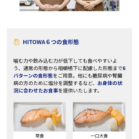
HITOWA６つの食形態
噛む力や飲み込む力が低下しても食べやすいよ
う、通常の形態から咀嚼嚥下に配慮した形態まで
6
パターンの食形態
をご用意。他にも糖尿病や腎臓
病の方のために塩分を調整するなど、
お身体の状
況に合わせたお食事
を提供いたします。
常食
一口大食