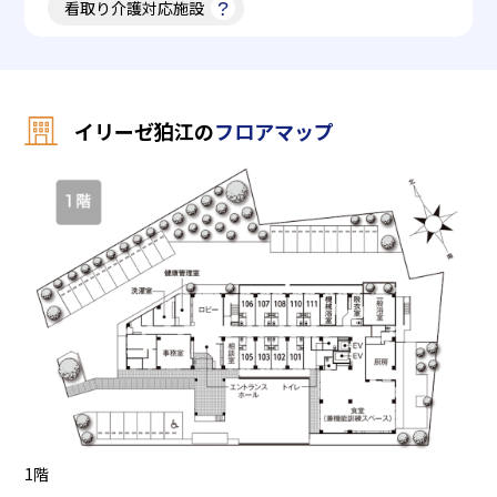
看取り介護対応施設
イリーゼ狛江の
フロアマップ
2
1階