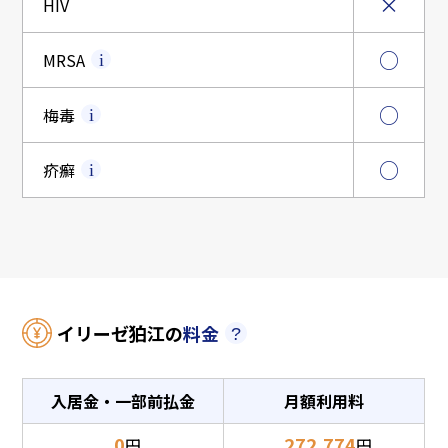
×
HIV
○
MRSA
○
梅毒
○
疥癬
イリーゼ狛江の
料金
入居金・一部前払金
月額利用料
0
272,774
円
円