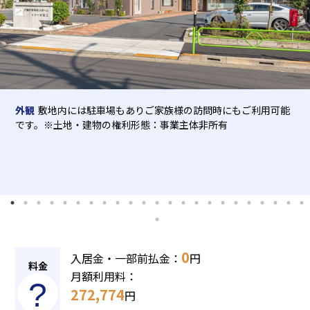
介護用語をわかりやすく説明
会社概要
見学予約
資料請求
有料老人ホームとは
意外と知らない介護保険の基本
採用情報
会社概要
オーナー募集
外観
敷地内には駐車場もありご家族様の訪問時にもご利用可能
有料老人ホームを選ぶ時のポイント
です。※土地・建物の権利形態：事業主体非所有
介護費用とお金について
その他
0
入居金・一部前払金：
円
料金
月額利用料：
272,774
円