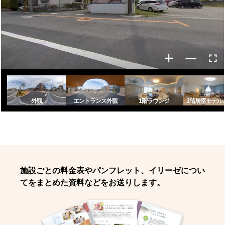
外観
エントランス外観
1階ラウンジ
3階居室モデル
施設ごとの料金表やパンフレット、イリーゼについ
てをまとめた資料などをお送りします。