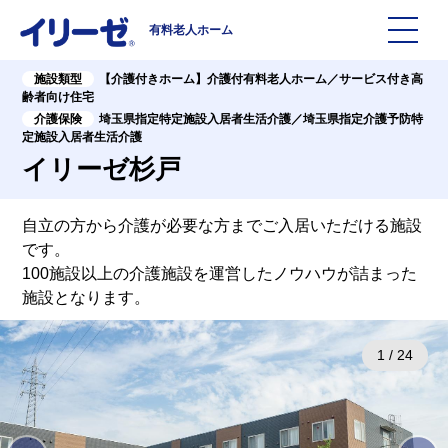
有料老人ホーム
施設類型
【介護付きホーム】介護付有料老人ホーム／サービス付き高
施設を探す
齢者向け住宅
介護保険
埼玉県指定特定施設入居者生活介護／埼玉県指定介護予防特
定施設入居者生活介護
イリーゼについて
イリーゼ杉戸
入居までの流れ
イリーゼについて
自立の方から介護が必要な方までご入居いただける施設
です。
よくある質問
有料老人ホームイリーゼとは
100施設以上の介護施設を運営したノウハウが詰まった
施設となります。
お役立ち記事
イリーゼが選ばれる理由
1
/
24
知っておきたい介護の知識
一日の流れ