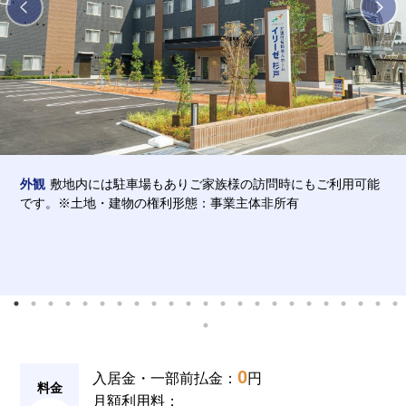
介護用語をわかりやすく説明
会社概要
見学予約
資料請求
有料老人ホームとは
意外と知らない介護保険の基本
採用情報
会社概要
オーナー募集
有料老人ホームを選ぶ時のポイント
外観
敷地内には駐車場もありご家族様の訪問時にもご利用可能
です。※土地・建物の権利形態：事業主体非所有
介護費用とお金について
その他
0
入居金・一部前払金：
円
料金
月額利用料：