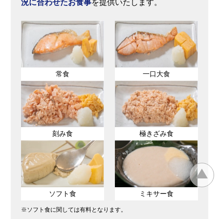
況に合わせたお食事
を提供いたします。
常食
一口大食
刻み食
極きざみ食
ソフト食
ミキサー食
※ソフト食に関しては有料となります。