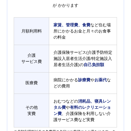
が かかります
家賃、管理費、食費
など住む場
月額利用料
所にかかるお金と月々のお食事
の料金
介護保険サービス(介護予防特定
介護
施設入居者生活介護/特定施設入
サービス費
居者生活介護)の
自己負担額
病院にかかる
診療費
や
お薬代
な
医療費
どの費用
おむつなどの
消耗品、寝具レン
その他
タル費
や
有料のレクリエーショ
実費
ン費
、介護保険を利用しない介
護サービス費など実費