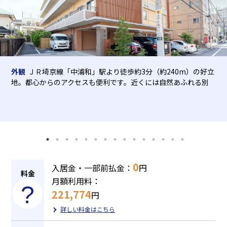
介護用語をわかりやすく説明
会社概要
見学予約
資料請求
有料老人ホームとは
意外と知らない介護保険の基本
外観
ＪＲ埼京線「中浦和」駅より徒歩約3分（約240m）の好立
採用情報
会社概要
オーナー募集
地。都心からのアクセスも便利です。近くには自然あふれる別
有料老人ホームを選ぶ時のポイント
所沼公園や桜の並木道があり、天候が良い日にはお散歩も楽し
んでおります。※土地・建物の権利形態：事業主体非所
介護費用とお金について
その他
0
入居金・一部前払金：
円
料金
月額利用料：
221,774
円
詳しい料金はこちら