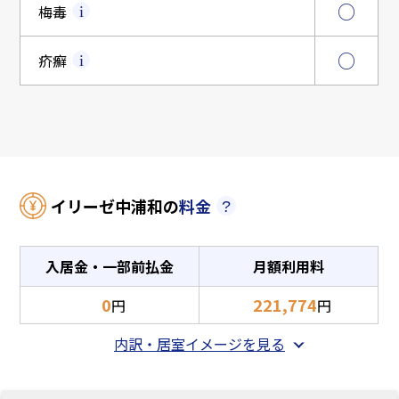
○
梅毒
○
疥癬
イリーゼ中浦和の
料金
入居金・一部前払金
月額利用料
0
221,774
円
円
内訳・居室イメージを見る