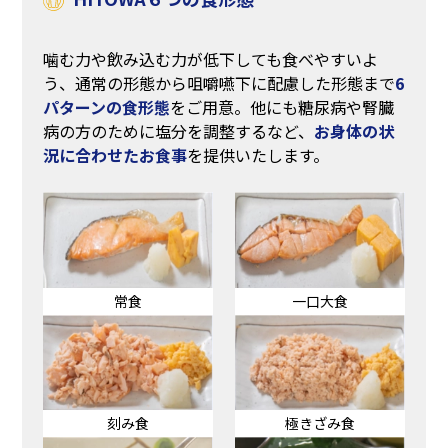
噛む力や飲み込む力が低下しても食べやすいよ
う、通常の形態から咀嚼嚥下に配慮した形態まで
6
パターンの食形態
をご用意。他にも糖尿病や腎臓
病の方のために塩分を調整するなど、
お身体の状
況に合わせたお食事
を提供いたします。
常食
一口大食
刻み食
極きざみ食