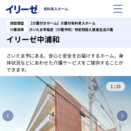
有料老人ホーム
施設類型
【介護付きホーム】介護付有料老人ホーム
施設を探す
介護保険
さいたま市指定（介護予防）特定施設入居者生活介護
イリーゼ中浦和
イリーゼについて
さいたま市にある、安心と安全をお届けするホーム。身
入居までの流れ
イリーゼについて
体状況などにあわせた介護サービスをご提供することが
できます。
よくある質問
有料老人ホームイリーゼとは
1
/
15
お役立ち記事
イリーゼが選ばれる理由
知っておきたい介護の知識
一日の流れ