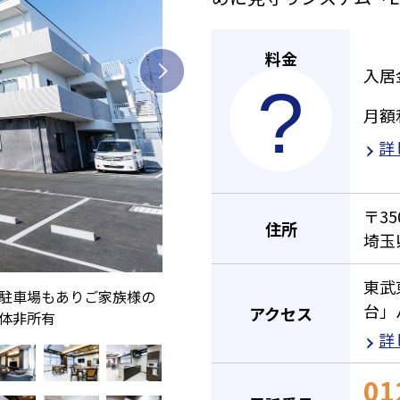
料金
入居
月額
詳
〒35
住所
埼玉
東武
は駐車場もありご家族様の
台」
アクセス
体非所有
詳
01