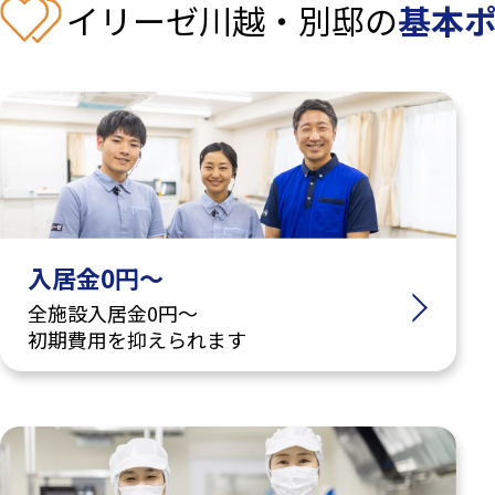
イリーゼ川越・別邸の
基本
入居金0円～
全施設入居金0円～
初期費用を抑えられます