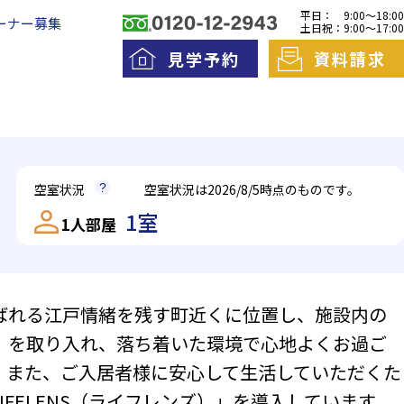
平日：
9:00～18:00
ーナー募集
土日祝：
9:00～17:00
見学予約
資料請求
料老人ホームとは
一日の流れ
空室状況
空室状況は2026/8/5時点のものです。
護費用とお金について
1室
1人部屋
呼ばれる江戸情緒を残す町近くに位置し、施設内の
ントランスは施錠しており、インターホンで事務所
エントラン
」を取り入れ、落ち着いた環境で心地よくお過ご
きるよう、段差のないバリアフリー設計。車寄せが
す。ご来館
両も止めやすくなっています。
族様との一
。また、ご入居者様に安心して生活していただくた
IFELENS（ライフレンズ）」を導入しています。