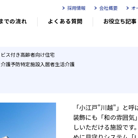
採用情報
会社概要
オ
までの流れ
よくある質問
お役立ち記事
ムイリーゼとは
介護用語をわかりやすく説明
イリーゼが選ばれる理由
有
ービス付き高齢者向け住宅
定介護予防特定施設入居者生活介護
有料老人ホームを選ぶ時のポイント
介
「小江戸"川越"」と
外観エントランス
防犯対策としてエ
装飾にも「和の雰囲気
とつながります。車いすで出入りで
あるので雨の日も安心です。救急車
しいただける施設です
めに見守りシステム「L