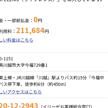
0
金・一部前払金：
円
211,684
利用料：
円
しい料金はこちら
0-1151
県川越市大字今福729番1
東上線・JR川越線「川越」駅よりバス約15分「今福中
バス停下車、徒歩約6分（約450m）
しいアクセスはこちら
20-12-2943
（イリーゼお客様総合窓口）