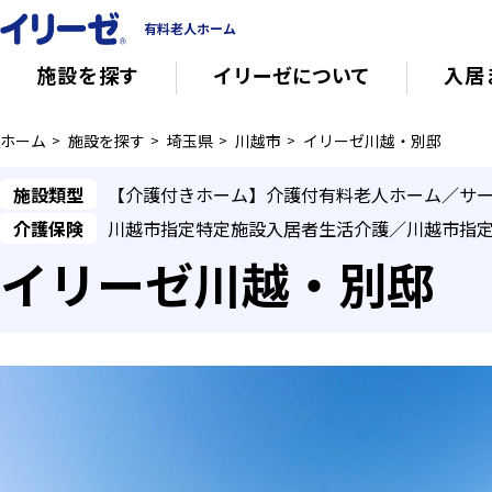
有料老人ホーム
施設を探す
イリーゼについて
入居
ホーム
施設を探す
埼玉県
川越市
イリーゼ川越・別邸
知っておきたい介護の知識
有料老人ホー
施設類型
【介護付きホーム】介護付有料老人ホーム／サ
介護保険
川越市指定特定施設入居者生活介護／川越市指
意外と知らない介護保険の基本
会社概要
イリーゼ川越・別邸
その他
イリーゼについて