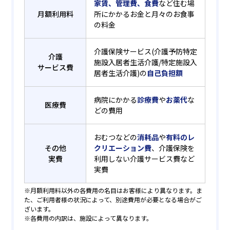
家賃、管理費、食費
など住む場
月額利用料
所にかかるお金と月々のお食事
の料金
介護保険サービス(介護予防特定
介護
施設入居者生活介護/特定施設入
サービス費
居者生活介護)の
自己負担額
病院にかかる
診療費
や
お薬代
な
医療費
どの費用
おむつなどの
消耗品
や
有料のレ
その他
クリエーション費
、介護保険を
実費
利用しない介護サービス費など
実費
※月額利用料以外の各費用の名目はお客様により異なります。ま
た、ご利用者様の状況によって、別途費用が必要となる場合がご
ざいます。
※各費用の内訳は、施設によって異なります。