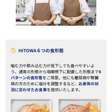
HITOWA６つの食形態
噛む力や飲み込む力が低下しても食べやすいよ
う、通常の形態から咀嚼嚥下に配慮した形態まで
6
パターンの食形態
をご用意。他にも糖尿病や腎臓
病の方のために塩分を調整するなど、
お身体の状
況に合わせたお食事
を提供いたします。