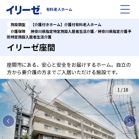
有料老人ホーム
施設類型
【介護付きホーム】介護付有料老人ホーム
施設を探す
介護保険
神奈川県指定特定施設入居者生活介護／神奈川県指定介護予
防特定施設入居者生活介護
イリーゼ座間
イリーゼについて
座間市にある、安心と安全をお届けするホーム。自立の
入居までの流れ
イリーゼについて
方から要介護の方までご入居いただける施設です。
よくある質問
有料老人ホームイリーゼとは
1
/
18
お役立ち記事
イリーゼが選ばれる理由
知っておきたい介護の知識
一日の流れ