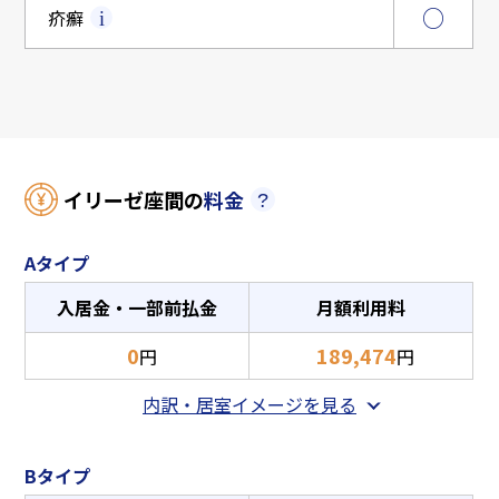
○
疥癬
イリーゼ座間の
料金
Aタイプ
入居金・一部前払金
月額利用料
0
189,474
円
円
内訳・居室イメージを見る
Bタイプ