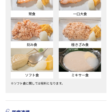
常食
一口大食
刻み食
極きざみ食
ソフト食
ミキサー食
※ソフト食に関しては有料となります。
6