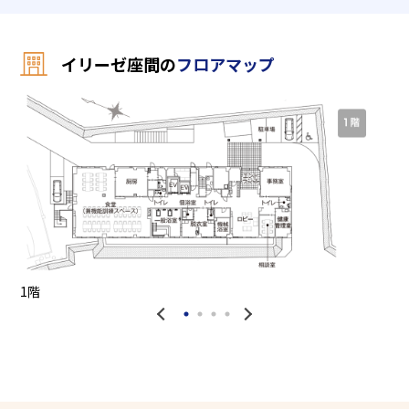
イリーゼ座間の
フロアマップ
1階
2