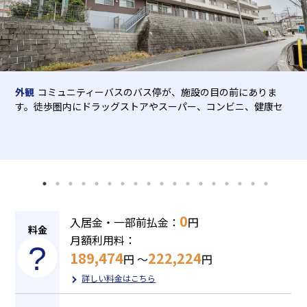
介護用語をわかりやすく説明
会社概要
見学予約
資料請求
有料老人ホームとは
意外と知らない介護保険の基本
外観
コミュニティーバスのバス停が、施設の目の前にありま
採用情報
会社概要
オーナー募集
す。徒歩圏内にドラッグストアやスーパー、コンビニ、健康セ
ンターや大型施設などもあり、お買い物にも便利です。※土
有料老人ホームを選ぶ時のポイント
地・建物の権利形態：事業主体非所有
介護費用とお金について
その他
0
入居金・一部前払金：
円
料金
月額利用料：
189,474
222,224
円
～
円
詳しい料金はこちら