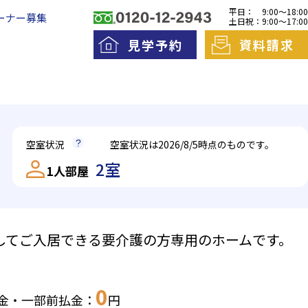
平日：
9:00～18:00
ーナー募集
土日祝：
9:00～17:00
見学予約
資料請求
料老人ホームとは
一日の流れ
空室状況
空室状況は2026/8/5時点のものです。
護費用とお金について
2室
1人部屋
してご入居できる要介護の方専用のホームです。
ントランスは施錠しており、インターホンで事務所
エントラン
きるよう、段差のないバリアフリー設計。車寄せが
す。ご来館
両も止めやすくなっています。
族様との一
0
金・一部前払金：
円