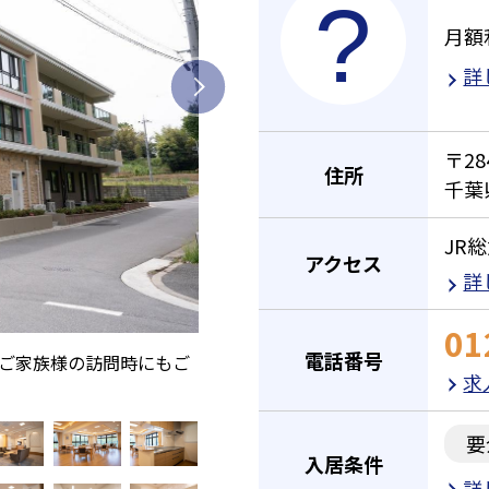
月額
詳
〒28
住所
千葉
JR
アクセス
詳
01
電話番号
りご家族様の訪問時にもご
求
要
入居条件
詳