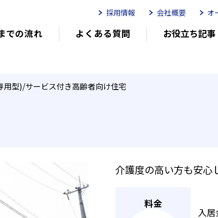
採用情報
会社概要
オ
までの流れ
よくある質問
お役立ち記事
ムイリーゼとは
介護用語をわかりやすく説明
イリーゼが選ばれる理由
有
専用型)/サービス付き高齢者向け住宅
有料老人ホームを選ぶ時のポイント
介
介護度の高い方も安心
外観エントランス
防犯対策としてエ
とつながります。車いすで出入りで
あるので雨の日も安心です。救急車
料金
入居