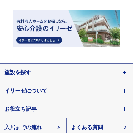
施設を探す
東京都
イリーゼについて
神奈川県
埼玉県
お役立ち記事
会社概要
千葉県
北海道
入居までの流れ
有料老人ホームイリーゼとは
知っておきたい介護の知識
宮城県
よくある質問