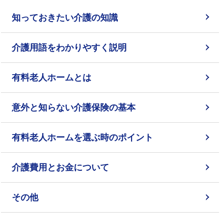
介護用語をわかりやすく説明
会社概要
見学予約
資料請求
知っておきたい介護の知識
有料老人ホームとは
介護用語をわかりやすく説明
意外と知らない介護保険の基本
有料老人ホームとは
採用情報
会社概要
オーナー募集
有料老人ホームを選ぶ時のポイント
意外と知らない介護保険の基本
介護費用とお金について
有料老人ホームを選ぶ時のポイント
その他
介護費用とお金について
その他