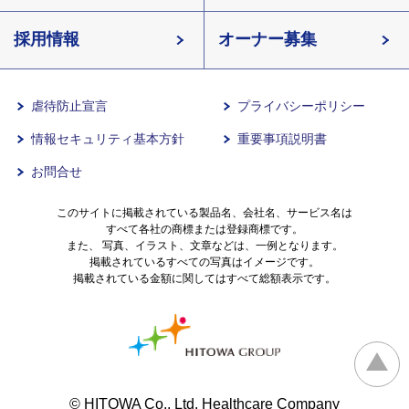
長野県
採用情報
イリーゼが選ばれる理由
介護用語をわかりやすく説明
愛知県
オーナー募集
滋賀県
一日の流れ
有料老人ホームとは
兵庫県
虐待防止宣言
プライバシーポリシー
情報セキュリティ基本方針
重要事項説明書
沖縄県
意外と知らない介護保険の基本
お問合せ
有料老人ホームを選ぶ時のポイント
このサイトに掲載されている製品名、会社名、サービス名は
すべて各社の商標または登録商標です。
また、 写真、イラスト、文章などは、一例となります。
掲載されているすべての写真はイメージです。
介護費用とお金について
掲載されている金額に関してはすべて総額表示です。
その他
© HITOWA Co., Ltd. Healthcare Company