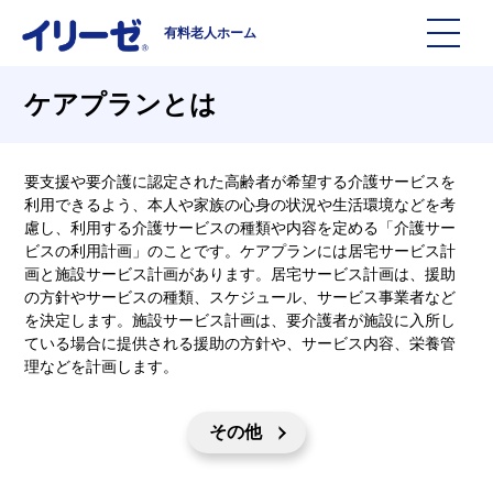
有料老人ホーム
施設を探す
ケアプランとは
イリーゼについて
要支援や要介護に認定された高齢者が希望する介護サービスを
利用できるよう、本人や家族の心身の状況や生活環境などを考
慮し、利用する介護サービスの種類や内容を定める「介護サー
入居までの流れ
イリーゼについて
ビスの利用計画」のことです。ケアプランには居宅サービス計
画と施設サービス計画があります。居宅サービス計画は、援助
よくある質問
有料老人ホームイリーゼとは
の方針やサービスの種類、スケジュール、サービス事業者など
を決定します。施設サービス計画は、要介護者が施設に入所し
ている場合に提供される援助の方針や、サービス内容、栄養管
お役立ち記事
イリーゼが選ばれる理由
理などを計画します。
知っておきたい介護の知識
一日の流れ
その他