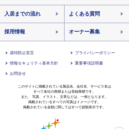
北海道
入居までの流れ
有料老人ホームイリーゼとは
知っておきたい介護の知識
宮城県
よくある質問
長野県
採用情報
イリーゼが選ばれる理由
介護用語をわかりやすく説明
愛知県
オーナー募集
滋賀県
一日の流れ
有料老人ホームとは
兵庫県
虐待防止宣言
プライバシーポリシー
情報セキュリティ基本方針
重要事項説明書
沖縄県
意外と知らない介護保険の基本
お問合せ
有料老人ホームを選ぶ時のポイント
このサイトに掲載されている製品名、会社名、サービス名は
すべて各社の商標または登録商標です。
また、 写真、イラスト、文章などは、一例となります。
掲載されているすべての写真はイメージです。
介護費用とお金について
掲載されている金額に関してはすべて総額表示です。
その他