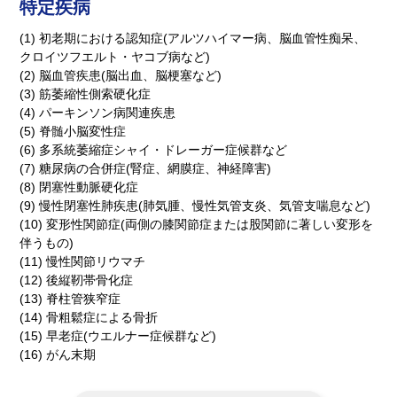
介護用語をわかりやすく説明
会社概要
特定疾病
見学予約
資料請求
(1) 初老期における認知症(アルツハイマー病、脳血管性痴呆、
有料老人ホームとは
クロイツフエルト・ヤコブ病など)
(2) 脳血管疾患(脳出血、脳梗塞など)
(3) 筋萎縮性側索硬化症
意外と知らない介護保険の基本
(4) パーキンソン病関連疾患
(5) 脊髄小脳変性症
採用情報
会社概要
オーナー募集
(6) 多系統萎縮症シャイ・ドレーガー症候群など
有料老人ホームを選ぶ時のポイント
(7) 糖尿病の合併症(腎症、網膜症、神経障害)
(8) 閉塞性動脈硬化症
(9) 慢性閉塞性肺疾患(肺気腫、慢性気管支炎、気管支喘息など)
介護費用とお金について
(10) 変形性関節症(両側の膝関節症または股関節に著しい変形を
伴うもの)
(11) 慢性関節リウマチ
その他
(12) 後縦靭帯骨化症
(13) 脊柱管狭窄症
(14) 骨粗鬆症による骨折
(15) 早老症(ウエルナー症候群など)
(16) がん末期