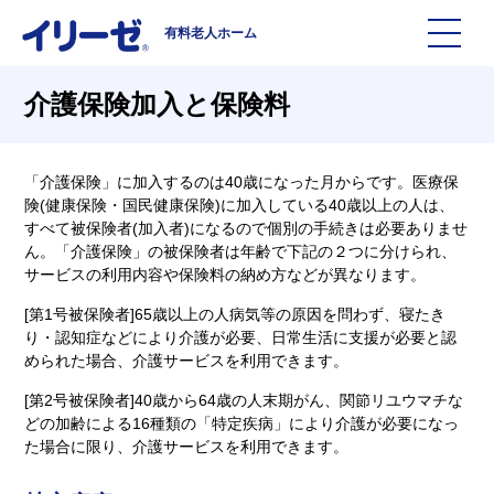
有料老人ホーム
施設を探す
介護保険加入と保険料
イリーゼについて
「介護保険」に加入するのは40歳になった月からです。医療保
険(健康保険・国民健康保険)に加入している40歳以上の人は、
すべて被保険者(加入者)になるので個別の手続きは必要ありませ
入居までの流れ
イリーゼについて
ん。「介護保険」の被保険者は年齢で下記の２つに分けられ、
サービスの利用内容や保険料の納め方などが異なります。
よくある質問
有料老人ホームイリーゼとは
[第1号被保険者]65歳以上の人病気等の原因を問わず、寝たき
り・認知症などにより介護が必要、日常生活に支援が必要と認
められた場合、介護サービスを利用できます。
お役立ち記事
イリーゼが選ばれる理由
[第2号被保険者]40歳から64歳の人末期がん、関節リユウマチな
どの加齢による16種類の「特定疾病」により介護が必要になっ
知っておきたい介護の知識
一日の流れ
た場合に限り、介護サービスを利用できます。