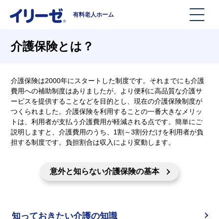
有料老人ホーム
施設を探す
介護保険とは？
イリーゼについて
介護保険は2000年にスタートした制度です。それまでにも介護
費用への補助制度はありましたが、より便利に高品質な介護サ
ービスを提供することなどを目的とし、現在の介護保険制度が
入居までの流れ
イリーゼについて
つくられました。介護保険を利用することの一番大きなメリッ
トは、利用者が支払う介護費用が軽減される点です。簡単にご
よくある質問
有料老人ホームイリーゼとは
説明しますと、介護費用のうち、1割～3割分だけを利用者が負
担する制度です。負担割合は収入により変動します。
お役立ち記事
イリーゼが選ばれる理由
意外と知らない介護保険の基本
知っておきたい介護の知識
一日の流れ
知っておきたい介護の知識