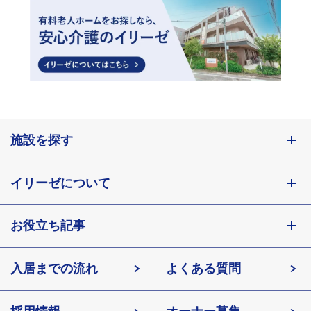
施設を探す
東京都
イリーゼについて
神奈川県
埼玉県
お役立ち記事
会社概要
千葉県
北海道
入居までの流れ
有料老人ホームイリーゼとは
知っておきたい介護の知識
宮城県
よくある質問