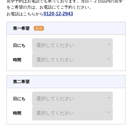
介護用語をわかりやすく説明
会社概要
見学予約はお電話でも承っております。当日～ 2 日以内の見学
見学予約
資料請求
をご希望の方は、お電話にてご予約ください。
0120-12-2943
お電話はこちらから
有料老人ホームとは
第一希望
必須
意外と知らない介護保険の基本
日にち
採用情報
会社概要
オーナー募集
有料老人ホームを選ぶ時のポイント
時間
介護費用とお金について
第二希望
その他
日にち
時間