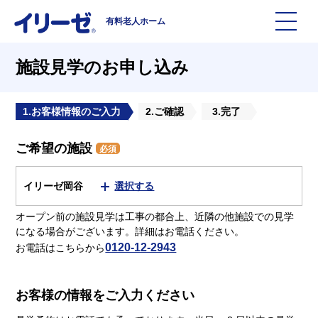
有料老人ホーム
施設を探す
施設見学のお申し込み
イリーゼについて
1.お客様情報のご入力
2.ご確認
3.完了
ご希望の施設
入居までの流れ
イリーゼについて
必須
イリーゼ岡谷
選択する
よくある質問
有料老人ホームイリーゼとは
オープン前の施設見学は工事の都合上、近隣の他施設での見学
になる場合がございます。詳細はお電話ください。
お役立ち記事
イリーゼが選ばれる理由
0120-12-2943
お電話はこちらから
知っておきたい介護の知識
一日の流れ
お客様の情報をご入力ください