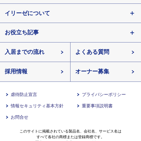
東京都
イリーゼについて
神奈川県
埼玉県
お役立ち記事
会社概要
千葉県
北海道
入居までの流れ
有料老人ホームイリーゼとは
知っておきたい介護の知識
宮城県
よくある質問
長野県
採用情報
イリーゼが選ばれる理由
介護用語をわかりやすく説明
愛知県
オーナー募集
滋賀県
一日の流れ
有料老人ホームとは
兵庫県
虐待防止宣言
プライバシーポリシー
情報セキュリティ基本方針
重要事項説明書
沖縄県
意外と知らない介護保険の基本
お問合せ
有料老人ホームを選ぶ時のポイント
このサイトに掲載されている製品名、会社名、サービス名は
すべて各社の商標または登録商標です。