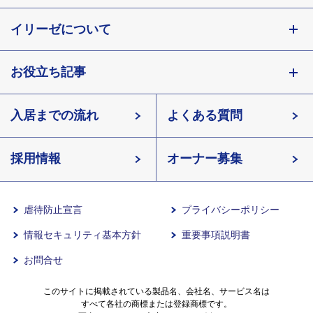
東京都
イリーゼについて
神奈川県
埼玉県
お役立ち記事
会社概要
千葉県
北海道
入居までの流れ
有料老人ホームイリーゼとは
知っておきたい介護の知識
宮城県
よくある質問
長野県
採用情報
イリーゼが選ばれる理由
介護用語をわかりやすく説明
愛知県
オーナー募集
滋賀県
一日の流れ
有料老人ホームとは
兵庫県
虐待防止宣言
プライバシーポリシー
情報セキュリティ基本方針
重要事項説明書
沖縄県
意外と知らない介護保険の基本
お問合せ
有料老人ホームを選ぶ時のポイント
このサイトに掲載されている製品名、会社名、サービス名は
すべて各社の商標または登録商標です。