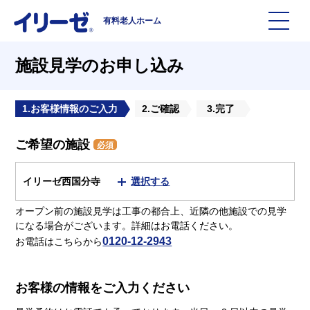
有料老人ホーム
施設を探す
施設見学のお申し込み
イリーゼについて
1.お客様情報のご入力
2.ご確認
3.完了
ご希望の施設
入居までの流れ
イリーゼについて
必須
イリーゼ西国分寺
選択する
よくある質問
有料老人ホームイリーゼとは
オープン前の施設見学は工事の都合上、近隣の他施設での見学
になる場合がございます。詳細はお電話ください。
お役立ち記事
イリーゼが選ばれる理由
0120-12-2943
お電話はこちらから
知っておきたい介護の知識
一日の流れ
お客様の情報をご入力ください