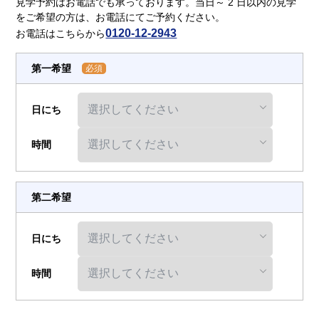
介護用語をわかりやすく説明
会社概要
見学予約はお電話でも承っております。当日～ 2 日以内の見学
見学予約
資料請求
をご希望の方は、お電話にてご予約ください。
0120-12-2943
お電話はこちらから
有料老人ホームとは
第一希望
必須
意外と知らない介護保険の基本
日にち
採用情報
会社概要
オーナー募集
有料老人ホームを選ぶ時のポイント
時間
介護費用とお金について
第二希望
その他
日にち
時間