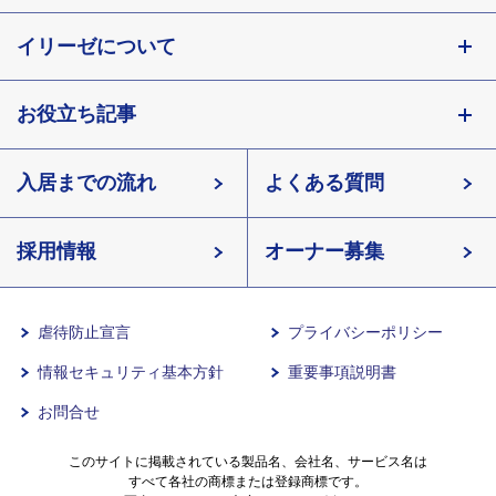
東京都
イリーゼについて
神奈川県
埼玉県
お役立ち記事
会社概要
千葉県
北海道
入居までの流れ
有料老人ホームイリーゼとは
知っておきたい介護の知識
宮城県
よくある質問
長野県
採用情報
イリーゼが選ばれる理由
介護用語をわかりやすく説明
愛知県
オーナー募集
滋賀県
一日の流れ
有料老人ホームとは
兵庫県
虐待防止宣言
プライバシーポリシー
情報セキュリティ基本方針
重要事項説明書
沖縄県
意外と知らない介護保険の基本
お問合せ
有料老人ホームを選ぶ時のポイント
このサイトに掲載されている製品名、会社名、サービス名は
すべて各社の商標または登録商標です。