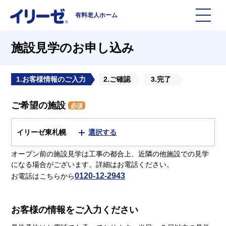
有料老人ホーム
施設を探す
施設見学のお申し込み
イリーゼについて
1.お客様情報のご入力
2.ご確認
3.完了
ご希望の施設
入居までの流れ
イリーゼについて
必須
イリーゼ東札幌
選択する
よくある質問
有料老人ホームイリーゼとは
オープン前の施設見学は工事の都合上、近隣の他施設での見学
になる場合がございます。詳細はお電話ください。
お役立ち記事
イリーゼが選ばれる理由
0120-12-2943
お電話はこちらから
知っておきたい介護の知識
一日の流れ
お客様の情報をご入力ください