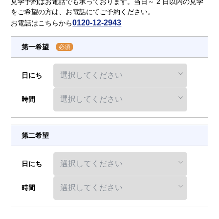
介護用語をわかりやすく説明
会社概要
見学予約はお電話でも承っております。当日～ 2 日以内の見学
見学予約
資料請求
をご希望の方は、お電話にてご予約ください。
0120-12-2943
お電話はこちらから
有料老人ホームとは
第一希望
必須
意外と知らない介護保険の基本
日にち
採用情報
会社概要
オーナー募集
有料老人ホームを選ぶ時のポイント
時間
介護費用とお金について
第二希望
その他
日にち
時間