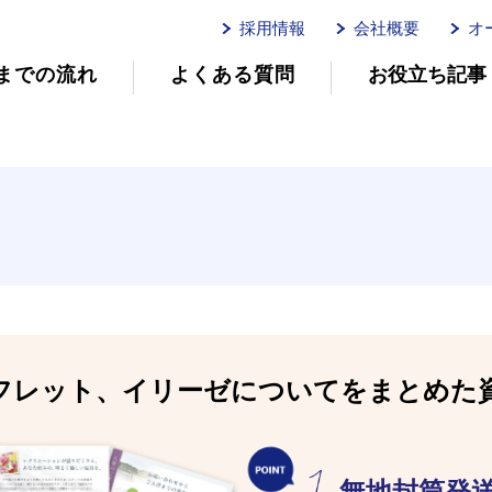
採用情報
会社概要
オ
までの流れ
よくある質問
お役立ち記事
ムイリーゼとは
介護用語をわかりやすく説明
イリーゼが選ばれる理由
有
有料老人ホームを選ぶ時のポイント
介
フレット、イリーゼについてをまとめた
無地封筒発