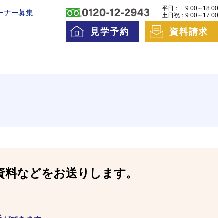
平日：
9:00～18:00
ーナー募集
土日祝：
9:00～17:00
見学予約
資料請求
料老人ホームとは
一日の流れ
護費用とお金について
資料などをお送りします。
送