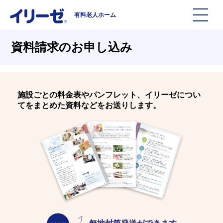
有料老人ホーム
施設を探す
資料請求のお申し込み
イリーゼについて
施設ごとの料金表やパンフレット、イリーゼについ
入居までの流れ
イリーゼについて
てをまとめた資料などをお送りします。
よくある質問
有料老人ホームイリーゼとは
お役立ち記事
イリーゼが選ばれる理由
知っておきたい介護の知識
一日の流れ