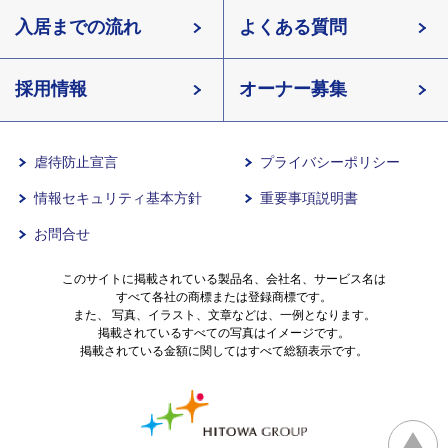
北海道
入居までの流れ
有料老人ホームイリーゼとは
知っておきたい介護の知識
宮城県
よくある質問
長野県
採用情報
イリーゼが選ばれる理由
介護用語をわかりやすく説明
愛知県
オーナー募集
滋賀県
一日の流れ
有料老人ホームとは
兵庫県
虐待防止宣言
プライバシーポリシー
情報セキュリティ基本方針
重要事項説明書
沖縄県
意外と知らない介護保険の基本
お問合せ
有料老人ホームを選ぶ時のポイント
このサイトに掲載されている製品名、会社名、サービス名は
すべて各社の商標または登録商標です。
また、 写真、イラスト、文章などは、一例となります。
掲載されているすべての写真はイメージです。
介護費用とお金について
掲載されている金額に関してはすべて総額表示です。
その他