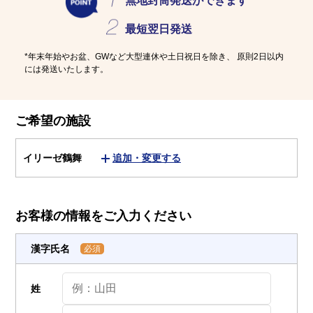
介護用語をわかりやすく説明
会社概要
無地封筒発送
ができます
見学予約
資料請求
最短
翌日発送
有料老人ホームとは
*年末年始やお盆、GWなど大型連休や土日祝日を除き、
原則2日以内
には発送いたします。
意外と知らない介護保険の基本
採用情報
会社概要
オーナー募集
ご希望の施設
有料老人ホームを選ぶ時のポイント
イリーゼ鶴舞
追加・変更する
介護費用とお金について
その他
お客様の情報をご入力ください
漢字氏名
必須
姓