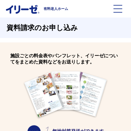
有料老人ホーム
施設を探す
資料請求のお申し込み
イリーゼについて
施設ごとの料金表やパンフレット、イリーゼについ
入居までの流れ
イリーゼについて
てをまとめた資料などをお送りします。
よくある質問
有料老人ホームイリーゼとは
お役立ち記事
イリーゼが選ばれる理由
知っておきたい介護の知識
一日の流れ