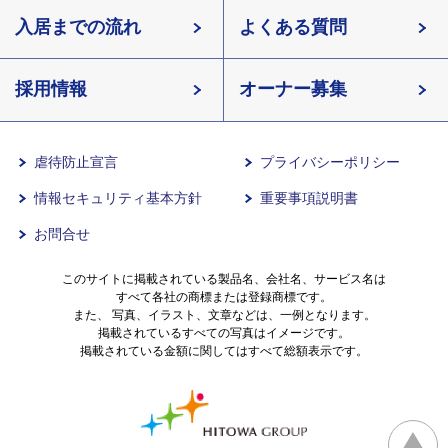
北海道
入居までの流れ
有料老人ホームイリーゼとは
知っておきたい介護の知識
宮城県
よくある質問
長野県
採用情報
イリーゼが選ばれる理由
介護用語をわかりやすく説明
愛知県
オーナー募集
滋賀県
一日の流れ
有料老人ホームとは
兵庫県
虐待防止宣言
プライバシーポリシー
情報セキュリティ基本方針
重要事項説明書
沖縄県
意外と知らない介護保険の基本
お問合せ
有料老人ホームを選ぶ時のポイント
このサイトに掲載されている製品名、会社名、サービス名は
すべて各社の商標または登録商標です。
また、 写真、イラスト、文章などは、一例となります。
掲載されているすべての写真はイメージです。
介護費用とお金について
掲載されている金額に関してはすべて総額表示です。
その他