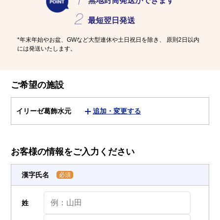
介護用語をわかりやすく説明
会社概要
無地封筒発送
ができます
見学予約
資料請求
最短
翌日発送
有料老人ホームとは
*年末年始やお盆、GWなど大型連休や土日祝日を除き、
原則2日以内
には発送いたします。
意外と知らない介護保険の基本
採用情報
会社概要
オーナー募集
ご希望の施設
有料老人ホームを選ぶ時のポイント
イリーゼ葛飾水元
追加・変更する
介護費用とお金について
その他
お客様の情報をご入力ください
漢字氏名
必須
姓