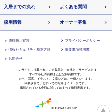
北海道
入居までの流れ
有料老人ホームイリーゼとは
知っておきたい介護の知識
宮城県
よくある質問
長野県
採用情報
イリーゼが選ばれる理由
介護用語をわかりやすく説明
愛知県
オーナー募集
滋賀県
一日の流れ
有料老人ホームとは
兵庫県
虐待防止宣言
プライバシーポリシー
情報セキュリティ基本方針
重要事項説明書
沖縄県
意外と知らない介護保険の基本
お問合せ
有料老人ホームを選ぶ時のポイント
このサイトに掲載されている製品名、会社名、サービス名は
すべて各社の商標または登録商標です。
また、 写真、イラスト、文章などは、一例となります。
掲載されているすべての写真はイメージです。
介護費用とお金について
掲載されている金額に関してはすべて総額表示です。
その他