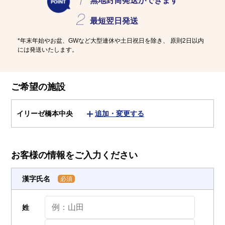
介護用語をわかりやすく説明
会社概要
無地封筒発送
ができます
見学予約
資料請求
最短
翌日発送
有料老人ホームとは
*年末年始やお盆、GWなど大型連休や土日祝日を除き、
原則2日以内
には発送いたします。
意外と知らない介護保険の基本
採用情報
会社概要
オーナー募集
ご希望の施設
有料老人ホームを選ぶ時のポイント
イリーゼ橋本中央
追加・変更する
介護費用とお金について
その他
お客様の情報をご入力ください
漢字氏名
必須
姓