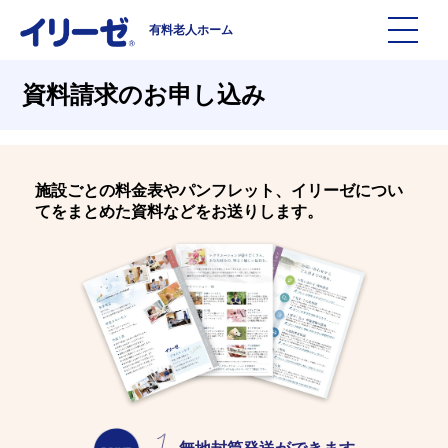
有料老人ホーム
施設を探す
資料請求のお申し込み
イリーゼについて
施設ごとの料金表やパンフレット、イリーゼについ
入居までの流れ
イリーゼについて
てをまとめた資料などをお送りします。
よくある質問
有料老人ホームイリーゼとは
お役立ち記事
イリーゼが選ばれる理由
知っておきたい介護の知識
一日の流れ