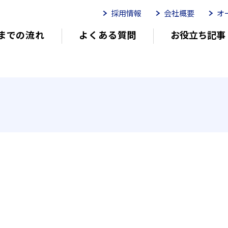
採用情報
会社概要
オ
までの流れ
よくある質問
お役立ち記事
ムイリーゼとは
介護用語をわかりやすく説明
イリーゼが選ばれる理由
有
有料老人ホームを選ぶ時のポイント
介