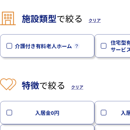
施設類型
で絞る
クリア
住宅型有
介護付き有料老人ホーム
サービ
特徴
で絞る
クリア
入居金0円
入